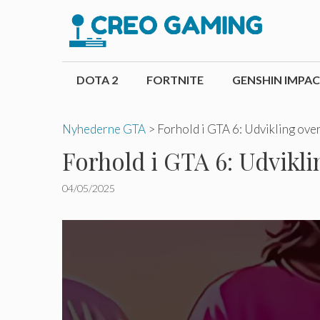
Hop
til
indhold
DOTA 2
FORTNITE
GENSHIN IMPA
Nyhederne GTA
>
Forhold i GTA 6: Udvikling over
Forhold i GTA 6: Udvikli
04/05/2025