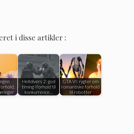
et i disse artikler :
Ingen
Helldivers 2: god
GTA VI: rygter om
orhold,
timing i forhold til
romantiske forhold
læringer
konkurrence…
til robotter