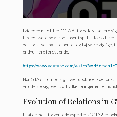
I videoen med titlen “GTA 6 -forhold vil ændre si
tilstedeværelse af romanser i spillet. Karakterers 
personaliseringselementer og tøj være vigtige, for
endnu mere fordybende.
https://www.youtube.com/watch?v=d5qmob1c
Når GTA 6 nærmer sig, lover upublicerede funktio
vil udvikle sig over tid, hvilket bringer en realist
Evolution of Relations in 
Et af de mest forventede aspekter af GTA 6 er be