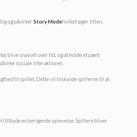
gtig og påvirker
Story Mode
hvilket øger titlen.
tøj blive snavset over tid, og at holde et pænt
åvirke sociale interaktioner.
ægthed til spillet. Dette vil tilskynde spillerne til at
il tilbyde en berigende oplevelse. Spillere bliver