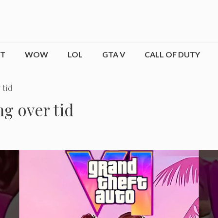
CT
WOW
LOL
GTA V
CALL OF DUTY
 tid
ng over tid