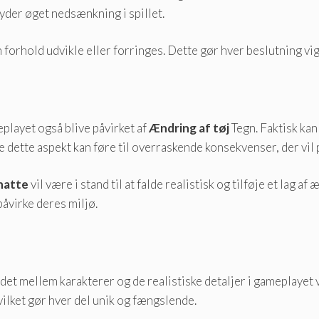
byder øget nedsænkning i spillet.
an forhold udvikle eller forringes. Dette gør hver beslutning vi
playet også blive påvirket af
Ændring af tøj
Tegn. Faktisk kan 
dette aspekt kan føre til overraskende konsekvenser, der vil p
hatte
vil være i stand til at falde realistisk og tilføje et lag af 
åvirke deres miljø.
det mellem karakterer og de realistiske detaljer i gameplayet v
hvilket gør hver del unik og fængslende.