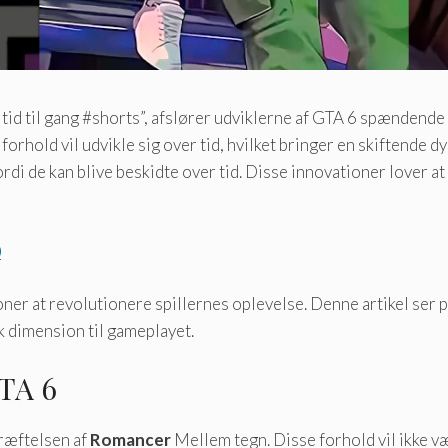
g tid til gang #shorts”, afslører udviklerne af GTA 6 spændend
forhold vil udvikle sig over tid, hvilket bringer en skiftende d
di de kan blive beskidte over tid. Disse innovationer lover at
0
ner at revolutionere spillernes oplevelse. Denne artikel ser
isk dimension til gameplayet.
GTA 6
kræftelsen af
Romancer
Mellem tegn. Disse forhold vil ikke vær