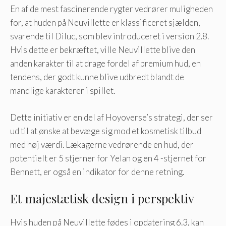
En af de mest fascinerende rygter vedrører muligheden
for, at huden på Neuvillette er klassificeret sjælden,
svarende til Diluc, som blev introduceret i version 2.8.
Hvis dette er bekræftet, ville Neuvillette blive den
anden karakter til at drage fordel af premium hud, en
tendens, der godt kunne blive udbredt blandt de
mandlige karakterer i spillet.
Dette initiativ er en del af Hoyoverse’s strategi, der ser
ud til at ønske at bevæge sig mod et kosmetisk tilbud
med høj værdi. Lækagerne vedrørende en hud, der
potentielt er 5 stjerner for Yelan og en 4 -stjernet for
Bennett, er også en indikator for denne retning.
Et majestætisk design i perspektiv
Hvis huden på Neuvillette fødes i opdatering 6.3, kan