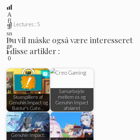
A
fl
Lectures :
5
æ
sn
Du vil måske også være interesseret
in
ge
i disse artikler :
r:
0
Samarbejde
Skuespillere af
mellem os og
Genuhin Impact og
Genuhin Impact
Baldur's Gate…
afsløret
Genuhin Impact: