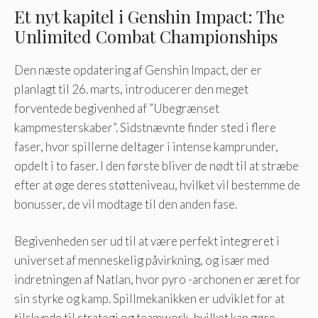
Et nyt kapitel i Genshin Impact: The
Unlimited Combat Championships
Den næste opdatering af Genshin Impact, der er
planlagt til 26. marts, introducerer den meget
forventede begivenhed af ”Ubegrænset
kampmesterskaber”. Sidstnævnte finder sted i flere
faser, hvor spillerne deltager i intense kamprunder,
opdelt i to faser. I den første bliver de nødt til at stræbe
efter at øge deres støtteniveau, hvilket vil bestemme de
bonusser, de vil modtage til den anden fase.
Begivenheden ser ud til at være perfekt integreret i
universet af menneskelig påvirkning, og især med
indretningen af ​​Natlan, hvor pyro -archonen er æret for
sin styrke og kamp. Spillmekanikken er udviklet for at
tilskynde til strategi og teamwork, hvilket kan gøre