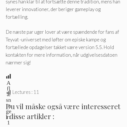
synes han klar til at fortsætte denne tradition, mens han
leverer innovationer, der beriger gameplay og
fortælling.
De næste par uger lover at være spændende for fans af
Teyvat -universet med løfter om episke kampe og
fortællede opdagelser takket være version 5.5. Hold
kontakten for mere information, når udgivelsesdatoen
nærmer sig!
A
fl
Lectures :
11
æ
sn
Du vil måske også være interesseret
in
ge
i disse artikler :
r:
1