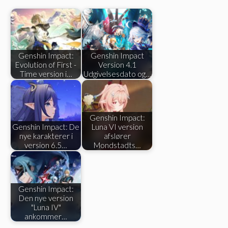
Genshin Impact:
Genshin Impact
Evolution of First -
Version 4.1
Time version i…
Udgivelsesdato og…
Genshin Impact:
Genshin Impact: De
Luna VI version
nye karakterer i
afslører
version 6.5…
Mondstadts…
Genshin Impact:
Den nye version
"Luna IV"
ankommer…