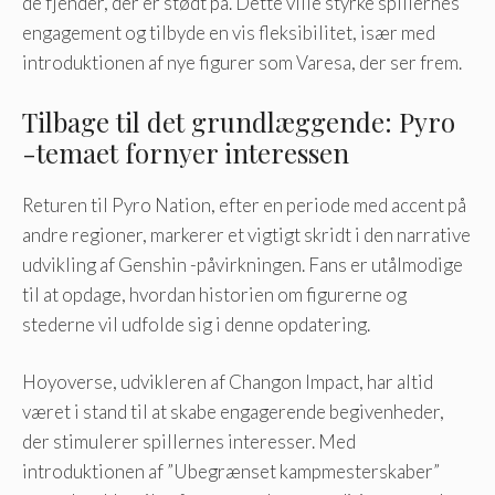
de fjender, der er stødt på. Dette ville styrke spillernes
engagement og tilbyde en vis fleksibilitet, især med
introduktionen af ​​nye figurer som Varesa, der ser frem.
Tilbage til det grundlæggende: Pyro
-temaet fornyer interessen
Returen til Pyro Nation, efter en periode med accent på
andre regioner, markerer et vigtigt skridt i den narrative
udvikling af Genshin -påvirkningen. Fans er utålmodige
til at opdage, hvordan historien om figurerne og
stederne vil udfolde sig i denne opdatering.
Hoyoverse, udvikleren af ​​Changon Impact, har altid
været i stand til at skabe engagerende begivenheder,
der stimulerer spillernes interesser. Med
introduktionen af ​​”Ubegrænset kampmesterskaber”