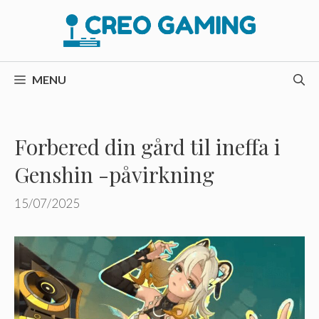
Hop
til
indhold
MENU
Forbered din gård til ineffa i
Genshin -påvirkning
15/07/2025