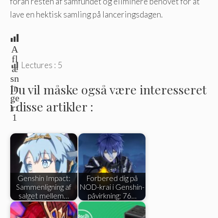
foran resten af samfundet og eliminere behovet for at
lave en hektisk samling på lanceringsdagen.
A
fl
Lectures :
5
æ
sn
Du vil måske også være interesseret
in
ge
i disse artikler :
r:
1
Genshin Impact:
Forbered dig på
Sammenligning af
NOD-krai i Genshin-
salget mellem…
påvirkning: 76…