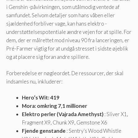
i Genshin -påvirkningen, som utålmodig ventede af
samfundet. Selvom detaljer som hans våben eller
sjældenhed forbliver vage, kan hans elektro -
understøttelsespotentiale ændre vejen for at spille. For
dem, der er målrettet mod niveau 90 fra lanceringen, er
Pré-Farmer vigtig for at undgå stresset i sidste øjeblik
og at placere sig foran andre spillere.
Forberedelse er nøgleordet. De ressourcer, der skal
indsamles nu, inkluderer:
Hero’s Wit: 419
Mora: omkring 7,1 millioner
Elektro perler (Vajrada Amethyst)
: Sliver X1,
Fragment X9, Chunk X9, Gemstone X6
Fjende genstande
: Sentry’s Wood Whistle