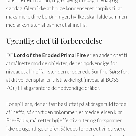
talentfeltet i Natlan, tilgængelig tirsdag, fredag og
søndag. Glem ikke at bruge kondenseret harpiks til at
maksimere dine belønninger, hvilket skal falde sammen
med ankomsten af banneret af ineffa.
Ugentlig chef til forberedelse
DE
Lord of the Eroded Primal Fire
er en anden chef til
at målrette mod de objekter, der er nødvendige for
niveauet af ineffa, især den eroderede Sunfire. Sørg for,
at dit verdensplan er tilstrækkeligt (niveau af BOSS
70+) til at garantere de nødvendige dråber.
For spillere, der er fast besluttet på at drage fuld fordel
af ineffa, så snart den ankommer, er meddelelsen klar:
Pre-Fably, målretter højeffektiv ruter og forsømmer
ikke de ugentlige chefer. Således forberedt vil du være