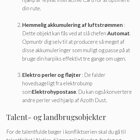
din rute.
Hemmelig akkumulering af luftstrømmen
:
Dette objekt kan fås ved at slå chefen
Automat
.
Opmuntr dig selv til at producere så meget af
disse akkumuleringer som muligt og passe på at
bruge din harpiks effektivt tre gange om ugen.
Elektro perler og fløjter
: De falder
hovedsageligt fra elektrobump
som
Elektrohypostase
. Du kan også konvertere
andre perler ved hjælp af Azoth Dust.
Talent- og landbrugsobjekter
For de talentfulde bøger i konfliktserien skal du gå til