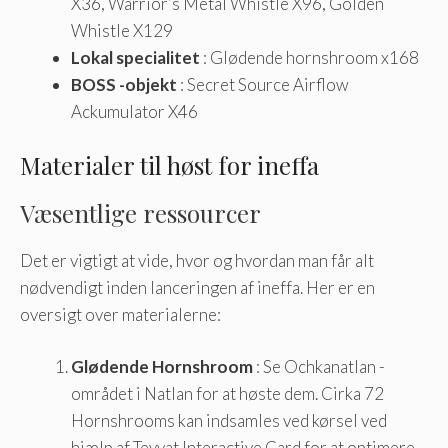
X36, Warrior’s Metal Whistle X96, Golden
Whistle X129
Lokal specialitet
: Glødende hornshroom x168
BOSS -objekt
: Secret Source Airflow
Ackumulator X46
Materialer til høst for ineffa
Væsentlige ressourcer
Det er vigtigt at vide, hvor og hvordan man får alt
nødvendigt inden lanceringen af ineffa. Her er en
oversigt over materialerne:
Glødende Hornshroom
: Se Ochkanatlan -
området i Natlan for at høste dem. Cirka 72
Hornshrooms kan indsamles ved kørsel ved
hjælp af Teyvat Interactive Card for at optimere