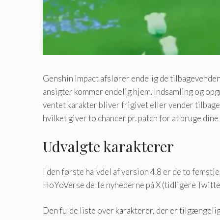
Genshin Impact afslører endelig de tilbagevenden
ansigter kommer endelig hjem. Indsamling og opgrad
ventet karakter bliver frigivet eller vender tilba
hvilket giver to chancer pr. patch for at bruge di
Udvalgte karakterer
I den første halvdel af version 4.8 er de to fems
HoYoVerse delte nyhederne på X (tidligere Twitte
Den fulde liste over karakterer, der er tilgængeli