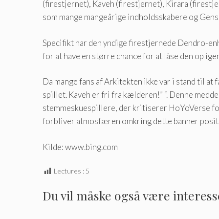
(firestjernet), Kaveh (firestjernet), Kirara (fires
som mange mangeårige indholdsskabere og Genshi
Specifikt har den yndige firestjernede Dendro-enh
for at have en større chance for at låse den op ige
Da mange fans af Arkitekten ikke var i stand til at 
spillet. Kaveh er fri fra kælderen!” “. Denne me
stemmeskuespillere, der kritiserer HoYoVerse for
forbliver atmosfæren omkring dette banner posit
Kilde: www.bing.com
Lectures :
5
Du vil måske også være interesser