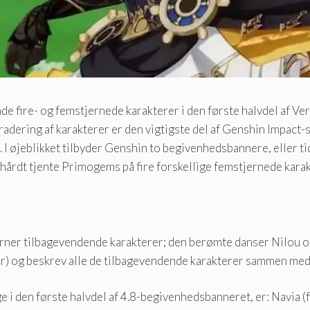
de fire- og femstjernede karakterer i den første halvdel af V
ering af karakterer er den vigtigste del af Genshin Impact-spi
ge. I øjeblikket tilbyder Genshin to begivenhedsbannere, eller
ne hårdt tjente Primogems på fire forskellige femstjernede kara
tjerner tilbagevendende karakterer; den berømte danser Nilou o
r) og beskrev alle de tilbagevendende karakterer sammen med 
ge i den første halvdel af 4.8-begivenhedsbanneret, er: Navia 