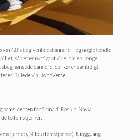
ersion 4.8’s begivenhedsbannere – og nogle kendte
llet, så det er nyttigt at vide, om en længe
 tidsbegrænsede bannere, der kører samtidigt,
kterer. Billede via HoYoVerse.
g præsidenten for Spina di Rosula, Navia.
de to femstjerner.
(femstjernet), Nilou (femstjernet), Ningguang