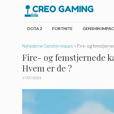
Hop
til
indhold
DOTA 2
FORTNITE
GENSHIN IMPA
Nyhederne Genshin Impact
>
Fire- og femstjerne
Fire- og femstjernede ka
Hvem er de ?
17/07/2024