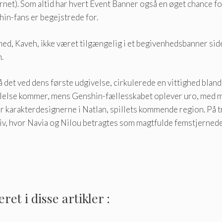
tjernet). Som altid har hvert Event Banner også en øget chance 
n-fans er begejstrede for.
ed, Kaveh, ikke været tilgængelig i et begivenhedsbanner side
n.
få det ved dens første udgivelse, cirkulerede en vittighed blandt
ddelelse kommer, mens Genshin-fællesskabet oplever uro, med
 karakterdesignerne i Natlan, spillets kommende region. På tr
iv, hvor Navia og Nilou betragtes som magtfulde femstjerned
et i disse artikler :