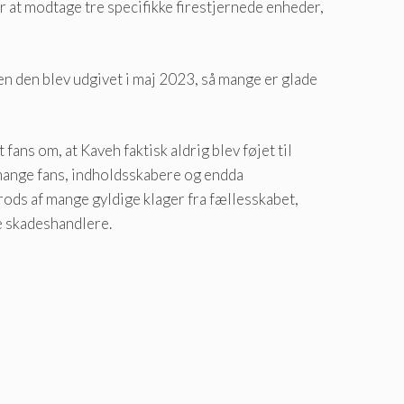
for at modtage tre specifikke firestjernede enheder,
n den blev udgivet i maj 2023, så mange er glade
 fans om, at Kaveh faktisk aldrig blev føjet til
 mange fans, indholdsskabere og endda
ods af mange gyldige klager fra fællesskabet,
e skadeshandlere.