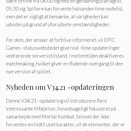
være offline fra 04:00 og med en genåbning planlagt kl.
05:30 og. Spillere kan forvente halvanden time nedetid,
men det er vigtigt at bemærke, at varigheden kan
udvides på grund af uforudsete omstændigheder.
For dem, der ønsker at forblive informeret, vil EPIC
Games -statuswebstedet give real -time opdateringer
vedrørende serversstilstand. I mellemtiden deaktiveres
matchmaking, hvilket giver en flydende overgang til den
nye version af spillet.
Nyheden om V34.21 -opdateringen
Denne V34.21 -opdatering vil introducere flere
interessante tilføjelser, hovedsageligt fokuseret på
samarbejde med Mortal Kombat. Selvom der ikke
forventes en hidtil uset karakter, vil de elementer, der er