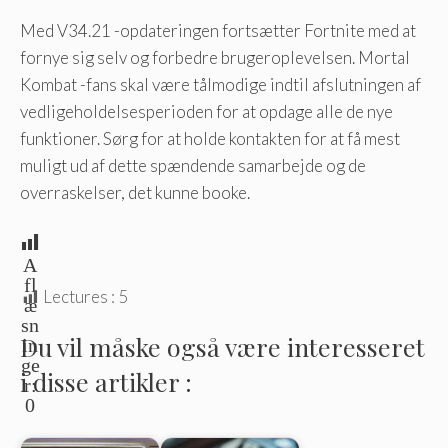
Med V34.21 -opdateringen fortsætter Fortnite med at
fornye sig selv og forbedre brugeroplevelsen. Mortal
Kombat -fans skal være tålmodige indtil afslutningen af ​​
vedligeholdelsesperioden for at opdage alle de nye
funktioner. Sørg for at holde kontakten for at få mest
muligt ud af dette spændende samarbejde og de
overraskelser, det kunne booke.
A
fl
Lectures :
5
æ
sn
Du vil måske også være interesseret
in
ge
i disse artikler :
r:
0