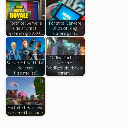
Fortnite: Servere
Fortnite: Servere
ude af drift til
afbrudt i dag,
opdatering 39.40,…
spillere går i…
Offline Fortnite -
Servere: Hvad tid vil
servere:
de være
Vedligeholdelsespr
tilgængelige?
ogram…
Fortnite tester nye
servere i tre lande