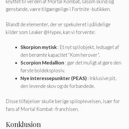
knyttet til verden af ​​Mortal Kombat, såsom skind og
genstande, være tilgængelige i Fortnite -butikken.
Blandt de elementer, der er spekuleret i pålidelige
kilder som Leaker @Hypex, kan vi forvente:
Skorpion mytisk
: Et nyt spilobjekt, ledsaget af
den berømte kapacitet “Kom herover”.
Scorpion Medallion
: gør det muligt at gøre den
første boldeksplosiv.
Nye interessepunkter (PEAS)
: Inklusive pit,
den levende skov og de forbandede.
Disse tilføjelser skulle berige spiloplevelsen, især for
fans af Mortal Kombat -franchisen.
Konklusion