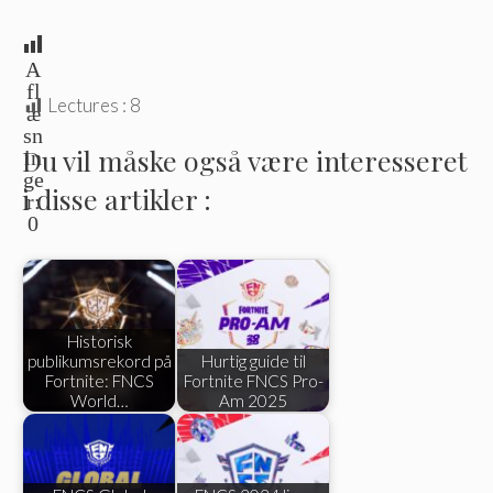
A
fl
Lectures :
8
æ
sn
Du vil måske også være interesseret
in
ge
i disse artikler :
r:
0
Historisk
publikumsrekord på
Hurtig guide til
Fortnite: FNCS
Fortnite FNCS Pro-
World…
Am 2025