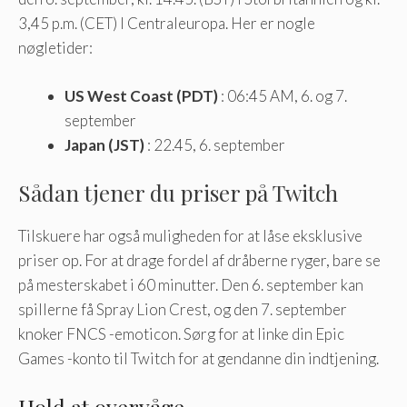
3,45 p.m. (CET) I Centraleuropa. Her er nogle
nøgletider:
US West Coast (PDT)
: 06:45 AM, 6. og 7.
september
Japan (JST)
: 22.45, 6. september
Sådan tjener du priser på Twitch
Tilskuere har også muligheden for at låse eksklusive
priser op. For at drage fordel af dråberne ryger, bare se
på mesterskabet i 60 minutter. Den 6. september kan
spillerne få Spray Lion Crest, og den 7. september
knoker FNCS -emoticon. Sørg for at linke din Epic
Games -konto til Twitch for at gendanne din indtjening.
Hold at overvåge