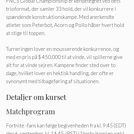
FNCS Global Championship er kendetegnet ved dets
trioformat, der samler 33 hold, der vil konkurrere i
spændende konstruktionskampe. Med anerkendte
atleter som Peterbot, Acorn og Pollo håber hvert hold
at stige til toppen.
Turneringen lover en mousserende konkurrence, og
med en pris på $ 450.000 til at vinde, vil spillerne give
alt for at vinde sejren. Kampene finder sted over to
dage, hvilket lover en hektisk handling, der ofte er
synonymt med tilbageføring af situationen.
Detaljer om kurset
Matchprogram
Fortnite -fans kan følge begivenheden fra kl. 9:45 (EDT)
den 6. september, kl. 14.45. (BST) i Storbritannien og kl.