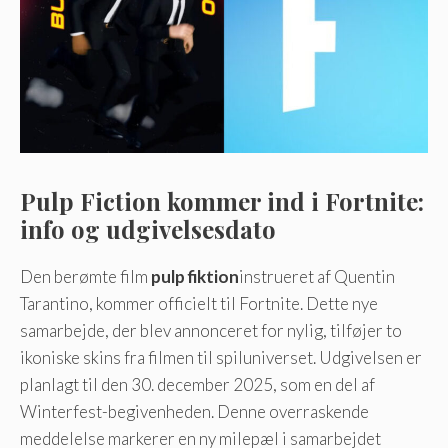
Pulp Fiction kommer ind i Fortnite:
info og udgivelsesdato
Den berømte film
pulp fiktion
instrueret af Quentin
Tarantino, kommer officielt til Fortnite. Dette nye
samarbejde, der blev annonceret for nylig, tilføjer to
ikoniske skins fra filmen til spiluniverset. Udgivelsen er
planlagt til den 30. december 2025, som en del af
Winterfest-begivenheden. Denne overraskende
meddelelse markerer en ny milepæl i samarbejdet