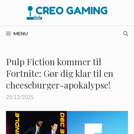
Hop
til
indhold
MENU
Pulp Fiction kommer til
Fortnite: Gør dig klar til en
cheeseburger-apokalypse!
25/12/2025