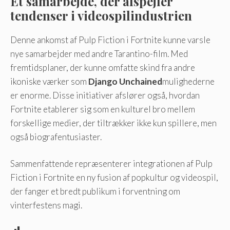
Et samarbejde, der afspejler
tendenser i videospilindustrien
Denne ankomst af Pulp Fiction i Fortnite kunne varsle
nye samarbejder med andre Tarantino-film. Med
fremtidsplaner, der kunne omfatte skind fra andre
ikoniske værker som
Django Unchained
mulighederne
er enorme. Disse initiativer afslører også, hvordan
Fortnite etablerer sig som en kulturel bro mellem
forskellige medier, der tiltrækker ikke kun spillere, men
også biografentusiaster.
Sammenfattende repræsenterer integrationen af ​​Pulp
Fiction i Fortnite en ny fusion af popkultur og videospil,
der fanger et bredt publikum i forventning om
vinterfestens magi.