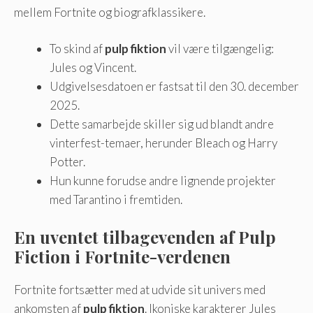
mellem Fortnite og biografklassikere.
To skind af
pulp fiktion
vil være tilgængelig:
Jules og Vincent.
Udgivelsesdatoen er fastsat til den 30. december
2025.
Dette samarbejde skiller sig ud blandt andre
vinterfest-temaer, herunder Bleach og Harry
Potter.
Hun kunne forudse andre lignende projekter
med Tarantino i fremtiden.
En uventet tilbagevenden af ​​Pulp
Fiction i Fortnite-verdenen
Fortnite fortsætter med at udvide sit univers med
ankomsten af
pulp fiktion
. Ikoniske karakterer Jules