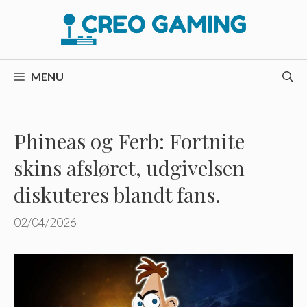
Hop
til
indhold
MENU
Phineas og Ferb: Fortnite
skins afsløret, udgivelsen
diskuteres blandt fans.
02/04/2026