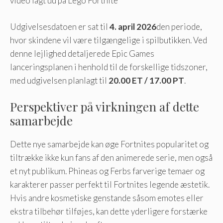
video lagt ud på Lego Fortnite
Udgivelsesdatoen er sat til
4. april 2026
den periode,
hvor skindene vil være tilgængelige i spilbutikken. Ved
denne lejlighed detaljerede Epic Games
lanceringsplanen i henhold til de forskellige tidszoner,
med udgivelsen planlagt til
20.00 ET / 17.00 PT
.
Perspektiver på virkningen af ​​dette
samarbejde
Dette nye samarbejde kan øge Fortnites popularitet og
tiltrække ikke kun fans af den animerede serie, men også
et nyt publikum. Phineas og Ferbs farverige temaer og
karakterer passer perfekt til Fortnites legende æstetik.
Hvis andre kosmetiske genstande såsom emotes eller
ekstra tilbehør tilføjes, kan dette yderligere forstærke