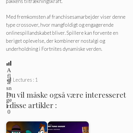
pakkens tiltrækningskraft.
Med fremkomsten af ​​franchisesamarbejder viser denne
type crossover, hvor mangfoldigt og engagerende
onlinespillandskabet bliver. Spillere kan forvente en
beriget oplevelse, der kombinerer nostalgi og
underholdning i Fortnites dynamiske verden.
A
fl
Lectures :
1
æ
sn
Du vil måske også være interesseret
in
ge
i disse artikler :
r:
0