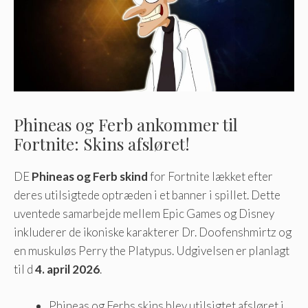
Phineas og Ferb ankommer til
Fortnite: Skins afsløret!
DE
Phineas og Ferb skind
for Fortnite lækket efter
deres utilsigtede optræden i et banner i spillet. Dette
uventede samarbejde mellem Epic Games og Disney
inkluderer de ikoniske karakterer Dr. Doofenshmirtz og
en muskuløs Perry the Platypus. Udgivelsen er planlagt
til d
4. april 2026
.
Phineas og Ferbs skins blev utilsigtet afsløret i