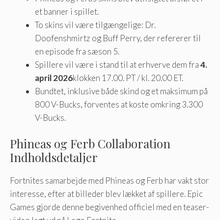
et banner i spillet.
To skins vil være tilgængelige: Dr.
Doofenshmirtz og Buff Perry, der refererer til
en episode fra sæson 5.
Spillere vil være i stand til at erhverve dem fra
4.
april 2026
klokken 17.00. PT / kl. 20.00 ET.
Bundtet, inklusive både skind og et maksimum på
800 V-Bucks, forventes at koste omkring 3.300
V-Bucks.
Phineas og Ferb Collaboration
Indholdsdetaljer
Fortnites samarbejde med Phineas og Ferb har vakt stor
interesse, efter at billeder blev lækket af spillere. Epic
Games gjorde denne begivenhed officiel med en teaser-