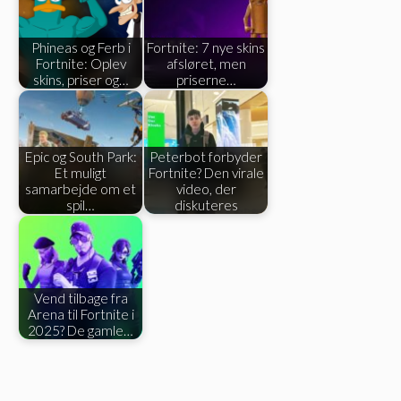
Phineas og Ferb i
Fortnite: 7 nye skins
Fortnite: Oplev
afsløret, men
skins, priser og…
priserne…
Epic og South Park:
Peterbot forbyder
Et muligt
Fortnite? Den virale
samarbejde om et
video, der
spil…
diskuteres
Vend tilbage fra
Arena til Fortnite i
2025? De gamle…