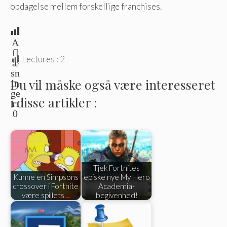
opdagelse mellem forskellige franchises.
A
fl
Lectures :
2
æ
sn
Du vil måske også være interesseret
in
ge
i disse artikler :
r:
0
Tjek Fortnites
Kunne en Simpsons
episke nye My Hero
crossover i Fortnite
Academia-
være spillets…
begivenhed!