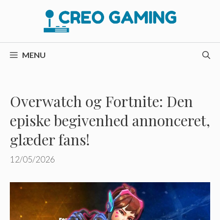
Hop
til
indhold
MENU
Overwatch og Fortnite: Den
episke begivenhed annonceret,
glæder fans!
12/05/2026