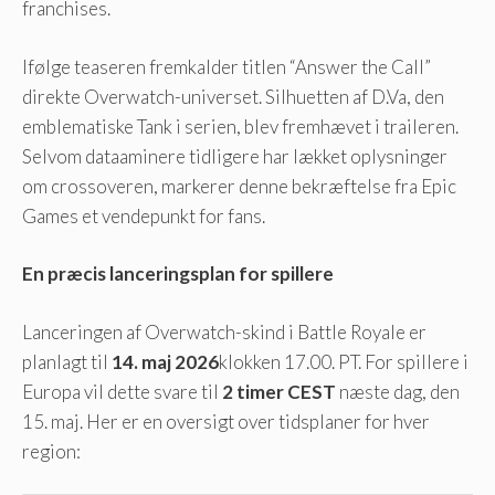
franchises.
Ifølge teaseren fremkalder titlen “Answer the Call”
direkte Overwatch-universet. Silhuetten af ​​D.Va, den
emblematiske Tank i serien, blev fremhævet i traileren.
Selvom dataaminere tidligere har lækket oplysninger
om crossoveren, markerer denne bekræftelse fra Epic
Games et vendepunkt for fans.
En præcis lanceringsplan for spillere
Lanceringen af ​​Overwatch-skind i Battle Royale er
planlagt til
14. maj 2026
klokken 17.00. PT. For spillere i
Europa vil dette svare til
2 timer CEST
næste dag, den
15. maj. Her er en oversigt over tidsplaner for hver
region: