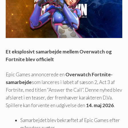
Et eksplosivt samarbejde mellem Overwatch og
Fortnite blev officielt
Epic Games annoncerede en
Overwatch Fortnite-
samarbejde
som lanceres i løbet af sæson 2, Act 3 af
Fortnite, med titlen “Answer the Call”. Denne nyhed blev
afsløret i en teaser, der fremhæver karakteren D.Va.
Spillere kan forvente en udgivelse den
14. maj 2026
.
Samarbejdet blev bekræftet af Epic Games efter
måneders rygter.