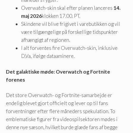
Overwatch-skin skal efter planen lanceres
14.
maj 2026
klokken 17.00. PT.
Skindene vil blive frigivet i varebutikken og vil
være tilgængelige på forskellige tidspunkter
afhængigt af regionen.
I alt forventes fire Overwatch-skin, inklusive
D.Va, ifølge dataaminere.
Det galaktiske møde: Overwatch og Fortnite
forenes
Det store Overwatch- og Fortnite-samarbejde er
endelig blevet gjort officielt og lever op til fans
forventninger efter flere måneders spekulation. To
emblematiske figurer fra videospilsektoren mødes i
denne nye sæson, hvilket burde glæde fans af begge