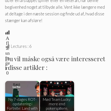
du er en afslappet spiller eller en veteran, har denne
begivenhed noget at tilbyde alle. Vent ikke længere med
at deltage i den næste session og finde ud af, hvad disse
stænger kan afsløre!
A
fl
Lectures :
6
æ
sn
Du vil måske også være interesseret
in
ge
i disse artikler :
r:
0
Ny 7-dages ROT-
Mød Team Lucky:
opdatering i
mere end
Fortnite: Land with
pokerspillere,