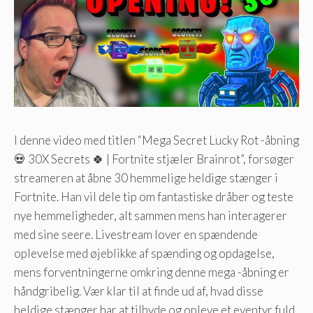
I denne video med titlen “Mega Secret Lucky Rot -åbning
💀 30X Secrets 🍀 | Fortnite stjæler Brainrot”, forsøger
streameren at åbne 30 hemmelige heldige stænger i
Fortnite. Han vil dele tip om fantastiske dråber og teste
nye hemmeligheder, alt sammen mens han interagerer
med sine seere. Livestream lover en spændende
oplevelse med øjeblikke af spænding og opdagelse,
mens forventningerne omkring denne mega -åbning er
håndgribelig. Vær klar til at finde ud af, hvad disse
heldige stænger har at tilbyde og opleve et eventyr fuld