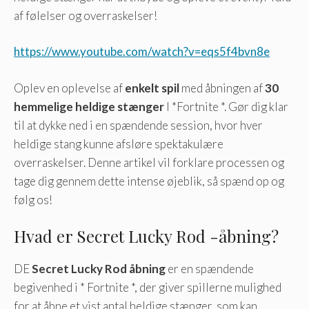
af følelser og overraskelser!
https://www.youtube.com/watch?v=eqs5f4bvn8e
Oplev en oplevelse af
enkelt spil
med åbningen af
30
hemmelige heldige stænger
I *Fortnite *. Gør dig klar
til at dykke ned i en spændende session, hvor hver
heldige stang kunne afsløre spektakulære
overraskelser. Denne artikel vil forklare processen og
tage dig gennem dette intense øjeblik, så spænd op og
følg os!
Hvad er Secret Lucky Rod -åbning?
DE
Secret Lucky Rod åbning
er en spændende
begivenhed i * Fortnite *, der giver spillerne mulighed
for at åbne et vist antal heldige stænger, som kan