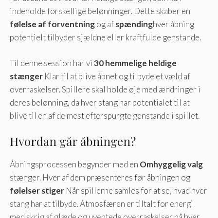
indeholde forskellige belønninger. Dette skaber en
følelse af forventning
og af
spænding
hver åbning
potentielt tilbyder sjældne eller kraftfulde genstande.
Til denne session har vi
30 hemmelige heldige
stænger
Klar til at blive åbnet og tilbyde et væld af
overraskelser. Spillere skal holde øje med ændringer i
deres belønning, da hver stang har potentialet til at
blive til en af ​​de mest efterspurgte genstande i spillet.
Hvordan går åbningen?
Åbningsprocessen begynder med en
Omhyggelig valg
stænger. Hver af dem præsenteres før åbningen og
følelser stiger
Når spillerne samles for at se, hvad hver
stang har at tilbyde. Atmosfæren er tiltalt for energi
med skrig af glæde og uventede overraskelser på hver