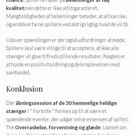
kvalitet
men dette er ikke altid garanteret.
Mangfoldigheden af ​​belønninger betyder, at alt kan ske,
og endda erfarne spillere ved aldrig rigtig, hvad de vil få.
Udover spændingen er der også udfordringer at møde.
Spillere skal være villige til at acceptere, at ikke alle
stænger vil give tilfredsstillende resultater. Nøglen er
at holde en positiv holdning og dele oplevelsen med
samfundet.
Konklusion
Der
åbningssession af de 30 hemmelige heldige
stænger
I * Fortnite * formes op til at være et
spændende eventyr, der udgør selve essensen af ​​spillet:
The
Overraskelse, forventning og glæde
. Uanset om