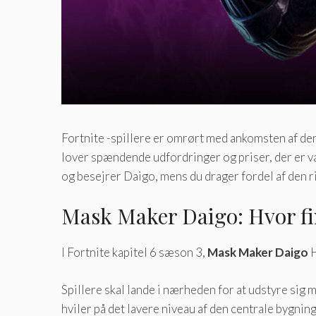
Fortnite -spillere er omrørt med ankomsten af ​​d
lover spændende udfordringer og priser, der er vær
og besejrer Daigo, mens du drager fordel af den r
Mask Maker Daigo: Hvor f
I Fortnite kapitel 6 sæson 3,
Mask Maker Daigo
H
Spillere skal lande i nærheden for at udstyre sig 
hviler på det lavere niveau af den centrale bygnin