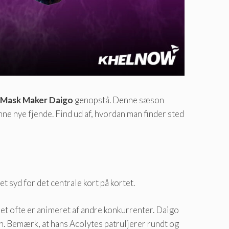
Mask Maker Daigo
genopstå. Denne sæson
ne nye fjende. Find ud af, hvordan man finder sted
t syd for det centrale kort på kortet.
 det ofte er animeret af andre konkurrenter. Daigo
ion. Bemærk, at hans Acolytes patruljerer rundt og