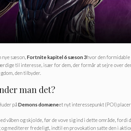
en nye sæson,
Fortnite kapitel 6 sæson 3
hvor den formidable
dige til interesse, især for dem, der formår at sejre over den
igdom, den tilbyder.
inder man det?
uder på
Demons domæne
et nyt interessepunkt (POI) placere
med våben og skjolde, før de vove sig ind i dette område, fordi
g og mediterer fredeligt, indtil en provokation satte den i akt