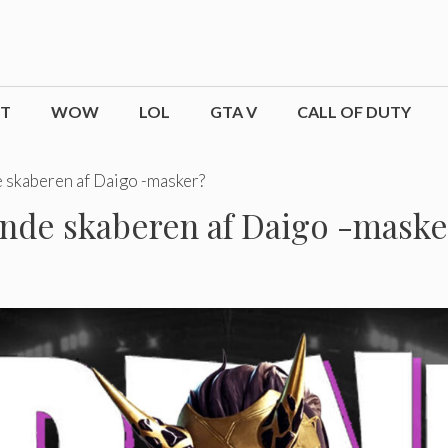
CT
WOW
LOL
GTA V
CALL OF DUTY
skaberen af ​​Daigo -masker?
de skaberen af ​​Daigo -maske