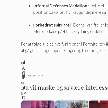
Infernal Defenses Medallion
: Dette obj
position på kortet, hvilket gør dig mere sår
Forbedret spirriffel
: Denne lysriffel er
Med en skade på 41 pr. Skydning er det et 
For at følge alle de nye funktioner i Fortnite, tø
at gå glip af noget opdateringer og fremtidige stra
A
fl
Lectures :
6
æ
sn
Du vil måske også være interesser
in
ge
r:
0