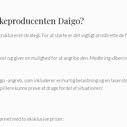
keproducenten Daigo?
tureret strategi. For at starte er det vigtigt at målrette de f
mel og giver en mulighed for at angribe den. Medbring våben m
Daigo -angreb, som inkluderer en hurtig belastning og en laser
 spillere kunne prøve at drage fordel af situationen!
lønnet med to eksklusive priser: