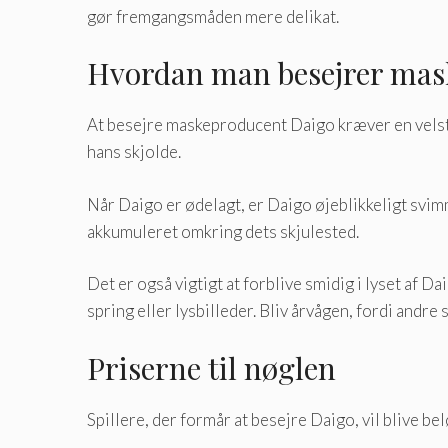
gør fremgangsmåden mere delikat.
Hvordan man besejrer mas
At besejre maskeproducent Daigo kræver en velstruk
hans skjolde.
Når Daigo er ødelagt, er Daigo øjeblikkeligt svim
akkumuleret omkring dets skjulested.
Det er også vigtigt at forblive smidig i lyset af 
spring eller lysbilleder. Bliv årvågen, fordi andre
Priserne til nøglen
Spillere, der formår at besejre Daigo, vil blive be