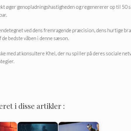
ekt øger genopladningshastigheden og regenererer op til 50 sk
bar.
 kendetegnet ved dens fremragende præcision, dens hurtige bra
af de bedste våben i denne sæson.
v ikke med at konsultere Khel, der nu spiller på deres sociale n
tegier.
et i disse artikler :