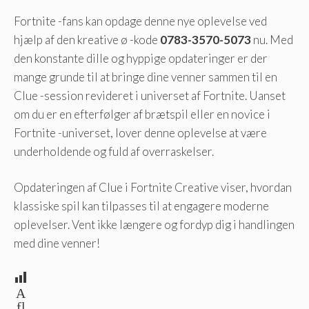
Fortnite -fans kan opdage denne nye oplevelse ved
hjælp af den kreative ø -kode
0783-3570-5073
nu. Med
den konstante dille og hyppige opdateringer er der
mange grunde til at bringe dine venner sammen til en
Clue -session revideret i universet af Fortnite. Uanset
om du er en efterfølger af brætspil eller en novice i
Fortnite -universet, lover denne oplevelse at være
underholdende og fuld af overraskelser.
Opdateringen af ​​Clue i Fortnite Creative viser, hvordan
klassiske spil kan tilpasses til at engagere moderne
oplevelser. Vent ikke længere og fordyp dig i handlingen
med dine venner!
A
fl