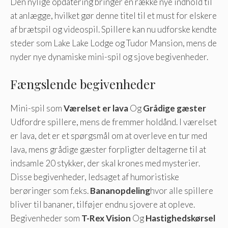
Den nylige opdatering bringer en række nye indhold til
at anlægge, hvilket gør denne titel til et must for elskere
af brætspil og videospil. Spillere kan nu udforske kendte
steder som Lake Lake Lodge og Tudor Mansion, mens de
nyder nye dynamiske mini-spil og sjove begivenheder.
Fængslende begivenheder
Mini-spil som
Værelset er lava
Og
Grådige gæster
Udfordre spillere, mens de fremmer holdånd. I værelset
er lava, det er et spørgsmål om at overleve en tur med
lava, mens grådige gæster forpligter deltagerne til at
indsamle 20 stykker, der skal krones med mysterier.
Disse begivenheder, ledsaget af humoristiske
berøringer som f.eks.
Bananopdeling
hvor alle spillere
bliver til bananer, tilføjer endnu sjovere at opleve.
Begivenheder som
T-Rex Vision
Og
Hastighedskørsel