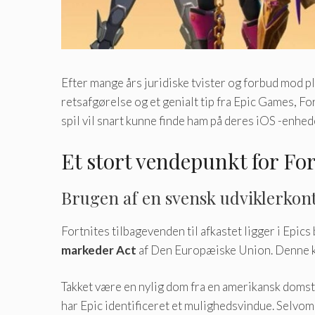
Efter mange års juridiske tvister og forbud mod p
retsafgørelse og et genialt tip fra Epic Games, F
spil vil snart kunne finde ham på deres iOS -enhed
Et stort vendepunkt for For
Brugen af ​​en svensk udviklerkon
Fortnites tilbagevenden til afkastet ligger i Epic
markeder Act
af Den Europæiske Union. Denne kon
Takket være en nylig dom fra en amerikansk domsto
har Epic identificeret et mulighedsvindue. Selvom 