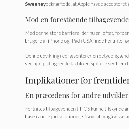
Sweeney
bekræftede, at Apple havde accepteret 
Mod en forestående tilbagevenden
Med denne store barriere, der nu er løftet, forber
brugere af iPhone og iPad i USA finde Fortnite f
Denne udvikling repræsenterer en betydelig ændrin
ved hjælp af lignende taktikker. Spillere ser frem t
Implikationer for fremtiden
En præcedens for andre udvikler
Fortnites tilbagevenden til iOS kunne tilskynde an
base i andre jurisdiktioner, såsom at omgå viss