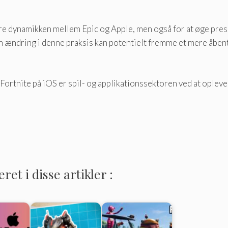
re dynamikken mellem Epic og Apple, men også for at øge presse
En ændring i denne praksis kan potentielt fremme et mere åben
​Fortnite på iOS er spil- og applikationssektoren ved at oplev
et i disse artikler :