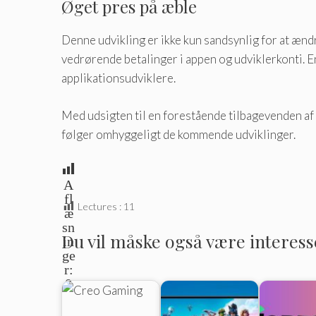
Øget pres på æble
Denne udvikling er ikke kun sandsynlig for at ænd
vedrørende betalinger i appen og udviklerkonti. 
applikationsudviklere.
Med udsigten til en forestående tilbagevenden af ​
følger omhyggeligt de kommende udviklinger.
A
fl
Lectures :
11
æ
sn
Du vil måske også være interesser
in
ge
r:
0