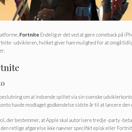
latforme,
Fortnite
Endelig er det ved at gøre comeback på iPh
ortnite -udvikleren, hvilket giver ham mulighed for at omgå ti
er.
tnite
to
s beslutning om at indsende spillet via sin svenske udviklerkon
to havde modtaget godkendelse sidste år til at lancere den ep
l, der bestemmer, at Apple skal autorisere tredje -party -bet
den retlige afgørelse ikke nævner specifikt episk eller Fortni