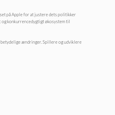
t på Apple for at justere dets politikker
t og konkurrencedygtigt økosystem til
e betydelige ændringer. Spillere og udviklere