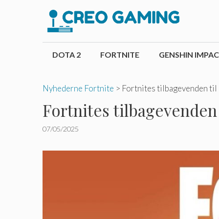
Hop
til
indhold
DOTA 2
FORTNITE
GENSHIN IMPA
Nyhederne Fortnite
>
Fortnites tilbagevenden til
Fortnites tilbagevenden 
07/05/2025