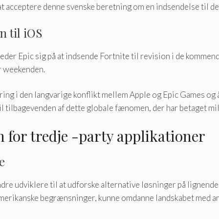
at acceptere denne svenske beretning om en indsendelse til d
 til iOS
eder Epic sig på at indsende Fortnite til revision i de kommen
ør weekenden.
g i den langvarige konflikt mellem Apple og Epic Games og åb
il tilbagevenden af ​​dette globale fænomen, der har betaget mil
 for tredje -party applikationer
e
dre udviklere til at udforske alternative løsninger på lignend
e amerikanske begrænsninger, kunne omdanne landskabet med an