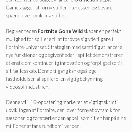
Games søger at forny spillerinteressen og bevare
spændingen omkring spillet.
Begivenheden
Fortnite Gone Wild
skaber en perfekt
mulighed for spillere til at fordybe sig yderligere i
Fortnite-universet. Strategien med samtidig at lancere
nye funktioner og begivenheder i spillet demonstrerer
et ønske om kontinuerlig innovation og forpligtelse til
sit fællesskab. Denne tilgang kan også øge
fastholdelsen af ​​spillere, en vigtig bekymring i
videospilindustrien.
Denne v41.10-opdatering markerer et vigtigt skridt i
udviklingen af ​​Fortnite, der lover fornyet dynamik for
sæsonen og forstærker den appel, som titlen har på sine
millioner af fans rundt om i verden.