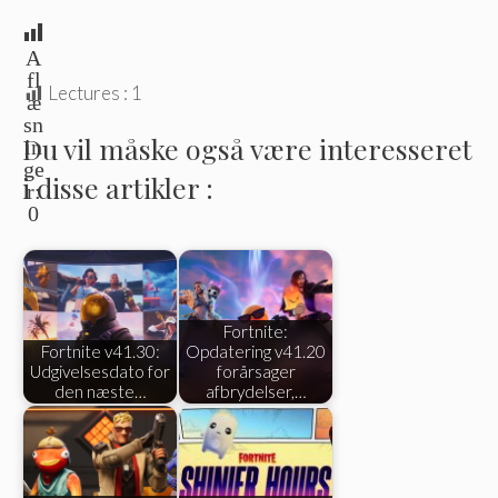
A
fl
Lectures :
1
æ
sn
Du vil måske også være interesseret
in
ge
i disse artikler :
r:
0
Fortnite:
Fortnite v41.30:
Opdatering v41.20
Udgivelsesdato for
forårsager
den næste…
afbrydelser,…