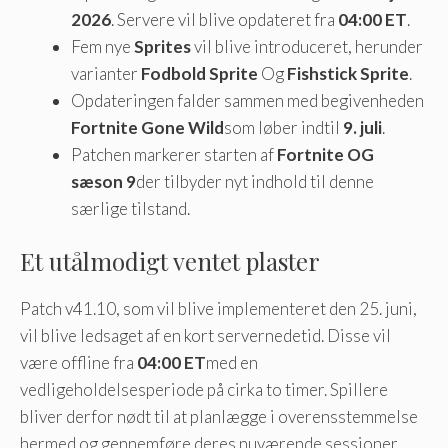
2026
. Servere vil blive opdateret fra
04:00 ET
.
Fem nye
Sprites
vil blive introduceret, herunder
varianter
Fodbold Sprite
Og
Fishstick Sprite
.
Opdateringen falder sammen med begivenheden
Fortnite Gone Wild
som løber indtil
9. juli
.
Patchen markerer starten af
Fortnite OG
sæson 9
der tilbyder nyt indhold til denne
særlige tilstand.
Et utålmodigt ventet plaster
Patch v41.10, som vil blive implementeret den 25. juni,
vil blive ledsaget af en kort servernedetid. Disse vil
være offline fra
04:00 ET
med en
vedligeholdelsesperiode på cirka to timer. Spillere
bliver derfor nødt til at planlægge i overensstemmelse
hermed og gennemføre deres nuværende sessioner