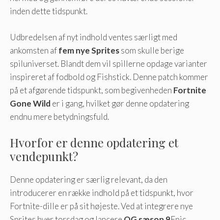
inden dette tidspunkt.
Udbredelsen af ​​nyt indhold ventes særligt med
ankomsten af
fem nye Sprites
som skulle berige
spiluniverset. Blandt dem vil spillerne opdage varianter
inspireret af fodbold og Fishstick. Denne patch kommer
på et afgørende tidspunkt, som begivenheden
Fortnite
Gone Wild
er i gang, hvilket gør denne opdatering
endnu mere betydningsfuld.
Hvorfor er denne opdatering et
vendepunkt?
Denne opdatering er særlig relevant, da den
introducerer en række indhold på et tidspunkt, hvor
Fortnite-dille er på sit højeste. Ved at integrere nye
Sprites hver torsdag og lancere
OG sæson 9
Epic