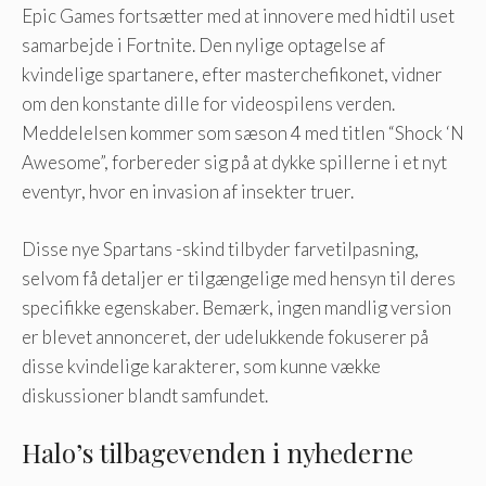
Epic Games fortsætter med at innovere med hidtil uset
samarbejde i Fortnite. Den nylige optagelse af
kvindelige spartanere, efter masterchefikonet, vidner
om den konstante dille for videospilens verden.
Meddelelsen kommer som sæson 4 med titlen “Shock ‘N
Awesome”, forbereder sig på at dykke spillerne i et nyt
eventyr, hvor en invasion af insekter truer.
Disse nye Spartans -skind tilbyder farvetilpasning,
selvom få detaljer er tilgængelige med hensyn til deres
specifikke egenskaber. Bemærk, ingen mandlig version
er blevet annonceret, der udelukkende fokuserer på
disse kvindelige karakterer, som kunne vække
diskussioner blandt samfundet.
Halo’s tilbagevenden i nyhederne