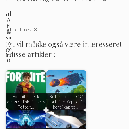
A
fl
Lectures :
8
æ
sn
Du vil måske også være interesseret
in
ge
i disse artikler :
r:
0
Fortnite: Leak
Return of the OG
afslører link til Harry
Fortnite: Kapitel 1-
Potter,…
kort i kapitel…