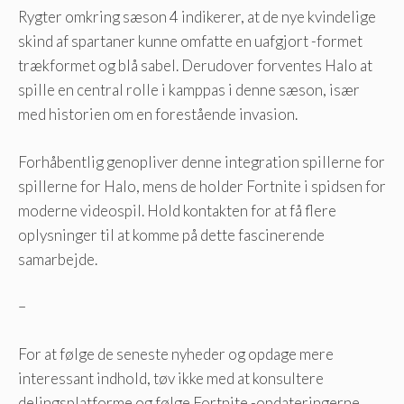
Rygter omkring sæson 4 indikerer, at de nye kvindelige
skind af spartaner kunne omfatte en uafgjort -formet
trækformet og blå sabel. Derudover forventes Halo at
spille en central rolle i kamppas i denne sæson, især
med historien om en forestående invasion.
Forhåbentlig genopliver denne integration spillerne for
spillerne for Halo, mens de holder Fortnite i spidsen for
moderne videospil. Hold kontakten for at få flere
oplysninger til at komme på dette fascinerende
samarbejde.
–
For at følge de seneste nyheder og opdage mere
interessant indhold, tøv ikke med at konsultere
delingsplatforme og følge Fortnite -opdateringerne.