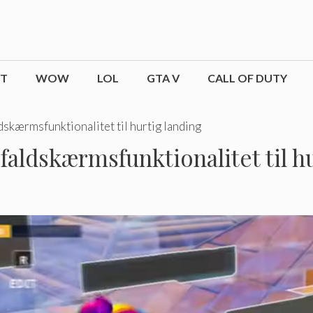
CT
WOW
LOL
GTA V
CALL OF DUTY
dskærmsfunktionalitet til hurtig landing
faldskærmsfunktionalitet til h