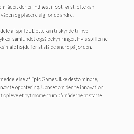
mråder, der er indlæst i loot først, ofte kan
e våben og placere sig for de andre.
le af spillet. Dette kan tilskynde til nye
dtrykker samfundet også bekymringer. Hvis spillerne
simale højde for at slå de andre på jorden.
 meddelelse af Epic Games. Ikke desto mindre,
i en næste opdatering. Uanset om denne innovation
d at opleve et nyt momentum på måderne at starte