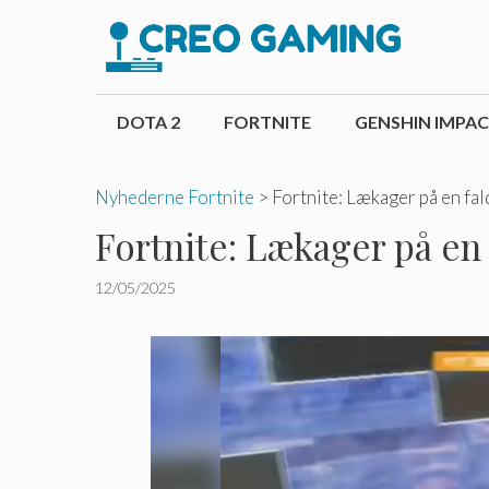
Hop
til
indhold
DOTA 2
FORTNITE
GENSHIN IMPA
Nyhederne Fortnite
>
Fortnite: Lækager på en fal
Fortnite: Lækager på en 
12/05/2025