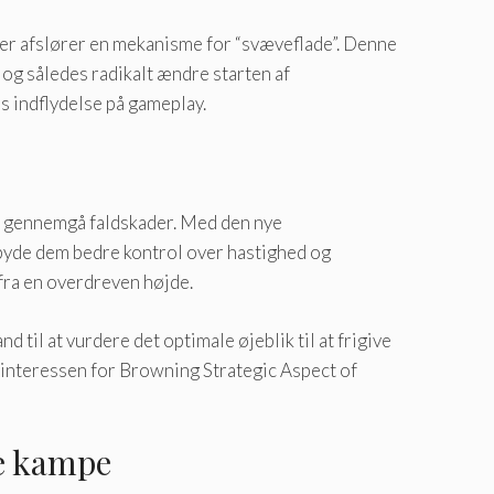
der afslører en mekanisme for “svæveflade”. Denne
g således radikalt ændre starten af ​​
 indflydelse på gameplay.
r at gennemgå faldskader. Med den nye
ilbyde dem bedre kontrol over hastighed og
 fra en overdreven højde.
til at vurdere det optimale øjeblik til at frigive
be interessen for Browning Strategic Aspect of
se kampe