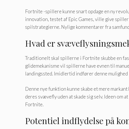
Fortnite -spillere kunne snart opdage en ny revol
innovation, testet af Epic Games, ville give spill
spilstrategierne. Nylige kommentarer fra samfund
Hvad er svæveflysningsm
Traditionelt skal spillerne i Fortnite skubbe en f
glidemekanisme vil spillerne have evnen til manue
landingssted. Imidlertid indfører denne mulighed o
Denne nye funktion kunne skabe et mere markant hul
deres svævefly uden at skade sig selv. Ideen om at
Fortnite.
Potentiel indflydelse på k