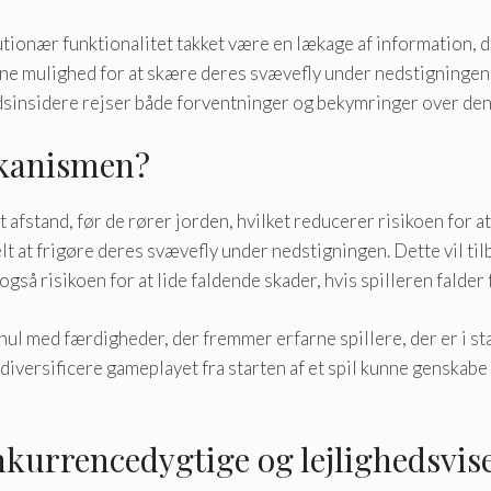
utionær funktionalitet takket være en lækage af information, 
erne mulighed for at skære deres svævefly under nedstigningen o
sinsidere rejser både forventninger og bekymringer over dens
ekanismen?
ast afstand, før de rører jorden, hvilket reducerer risikoen fo
lt at frigøre deres svævefly under nedstigningen. Dette vil t
gså risikoen for at lide faldende skader, hvis spilleren falder
 med færdigheder, der fremmer erfarne spillere, der er i stand 
 diversificere gameplayet fra starten af ​​et spil kunne genska
onkurrencedygtige og lejlighedsvi