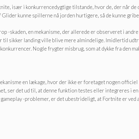
ite, især i konkurrencedygtige tilstande, hvor de, der når de o
f ​​Glider kunne spillerne nå jorden hurtigere, så de kunne grib
op -skaden, en mekanisme, der allerede er observeret i andre de
er til sikker landing ville blive mere almindelige. Imidlertid u
r konkurrencer. Nogle frygter misbrug, som at dykke fra den mak
ekanisme en lækage, hvor der ikke er foretaget nogen officiel
et, ser det ud til, at denne funktion testes eller integreres 
r gameplay -problemer, er det ubestrideligt, at Fortnite er ve