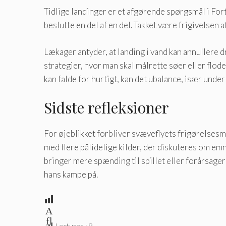
Tidlige landinger er et afgørende spørgsmål i Fortn
beslutte en del af en del. Takket være frigivelsen a
Lækager antyder, at landing i vand kan annullere dr
strategier, hvor man skal målrette søer eller flod
kan falde for hurtigt, kan det ubalance, især unde
Sidste refleksioner
For øjeblikket forbliver svæveflyets frigørelsesm
med flere pålidelige kilder, der diskuteres om emn
bringer mere spænding til spillet eller forårsage
hans kampe på.
A
fl
Lectures :
9