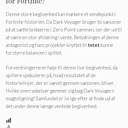
for Fortnite?
Denne store begivenhed kan markere et vendepunkt i
Fortnite-historien. Da Dark Voyager bruger to sæsoner
på at sætte brikkerne i Zero Point sammen, ser der ud til
at være en stor afsløring i vente. Betydningen af ​​denne
antagonist og hans projekter knyttet til
Intet
kunne
forstyrre balancen i spillet.
Forventningerne er høje til denne live-begivenhed, da
spillere spekulerer på, hvad resultatet af de
historielinjer, der er vævet gennem sæsonen, bliver.
Hvilke overraskelser gemmer sig bag Dark Voyagers
magtstigning? Samfundet er ivrige efter at finde ud af
det under denne længe ventede begivenhed.
A