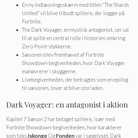
En ny indlæsningsskærm med titlen “The Shards
United” vil blive tilbudt spillere, der logger på
Fortnite.
The Dark Voyager, en mystisk antagonist, ser ud
til at spille en central rolle i historien omkring
Zero Point-stykkerne.
Sæsonen blev fremhævet af Fortnite
Showdown-begivenheden, hvor Dark Voyager
manøvrerer i skyggerne.
Livebegivenheden, der betragtes som en epilog
til sæsonen, lover at blive storladen.
Dark Voyager: en antagonist i aktion
Kapitel 7 Sæson 2 har betaget spillere, især med
Fortnite Showdown-begivenheden, hvor karakterer
som f.eks.
Iskonge
Og
Fonden
var i søgelyset. Dark