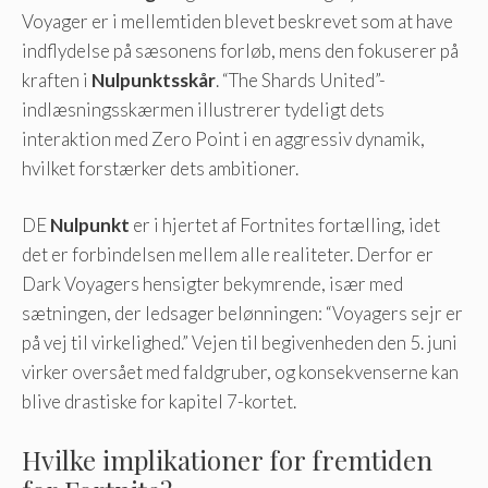
Voyager er i mellemtiden blevet beskrevet som at have
indflydelse på sæsonens forløb, mens den fokuserer på
kraften i
Nulpunktsskår
. “The Shards United”-
indlæsningsskærmen illustrerer tydeligt dets
interaktion med Zero Point i en aggressiv dynamik,
hvilket forstærker dets ambitioner.
DE
Nulpunkt
er i hjertet af Fortnites fortælling, idet
det er forbindelsen mellem alle realiteter. Derfor er
Dark Voyagers hensigter bekymrende, især med
sætningen, der ledsager belønningen: “Voyagers sejr er
på vej til virkelighed.” Vejen til begivenheden den 5. juni
virker oversået med faldgruber, og konsekvenserne kan
blive drastiske for kapitel 7-kortet.
Hvilke implikationer for fremtiden