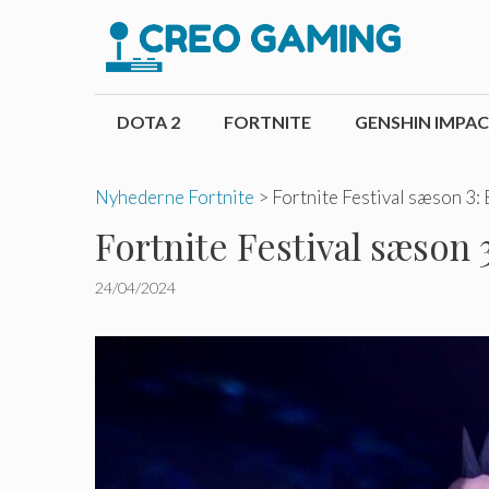
Hop
til
indhold
DOTA 2
FORTNITE
GENSHIN IMPA
Nyhederne Fortnite
>
Fortnite Festival sæson 3: B
Fortnite Festival sæson 3:
24/04/2024