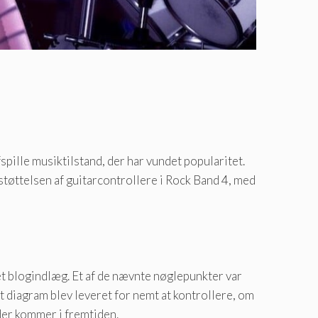
fspille musiktilstand, der har vundet popularitet.
ttelsen af ​​guitarcontrollere i Rock Band 4, med
et blogindlæg. Et af de nævnte nøglepunkter var
Et diagram blev leveret for nemt at kontrollere, om
der kommer i fremtiden.