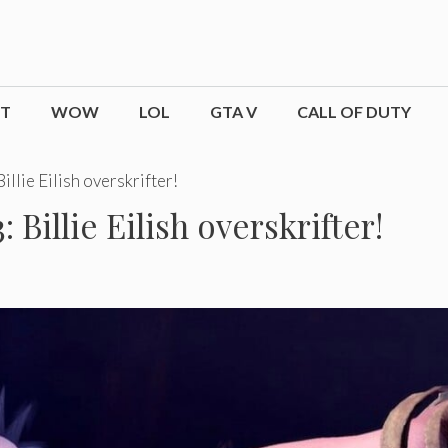
CT
WOW
LOL
GTA V
CALL OF DUTY
illie Eilish overskrifter!
 Billie Eilish overskrifter!