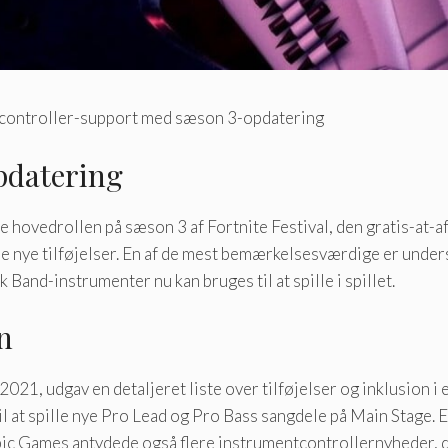
ar-controller-support med sæson 3-opdatering
opdatering
ætte hovedrollen på sæson 3 af Fortnite Festival, den gratis-at-a
nye tilføjelser. En af de mest bemærkelsesværdige er understø
 Band-instrumenter nu kan bruges til at spille i spillet.
n
21, udgav en detaljeret liste over tilføjelser og inklusion i 
il at spille nye Pro Lead og Pro Bass sangdele på Main Stage. 
 Epic Games antydede også flere instrumentcontrollernyheder, 