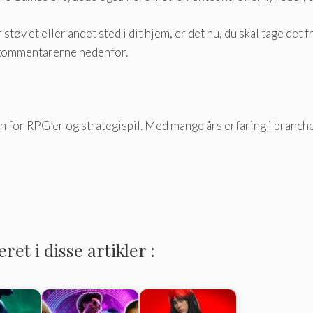
øv et eller andet sted i dit hjem, er det nu, du skal tage det f
i kommentarerne nedenfor.
 for RPG’er og strategispil. Med mange års erfaring i branchen
et i disse artikler :