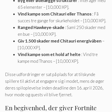
Byg eller ødelægge strukturer
: Interager med
65 elementer – [10,000 XP].
Vind kampe som Chitauri eller Thanos
: Få
succes tre gange for skurkeholdet – [10,000 XP].
Ranged Hawkeye-skade
: Saml 250 skader med
en bue – [10,000 XP].
Giv 1.500 skader med Chitauri energivåben
–
[10,000 XP].
Vind kampe som et hold af helte
: Vind tre
kampe mod Thanos – [10,000 XP].
Disse udfordringer er sat på plads for at tilskynde
spillere til aktivt at engagere sig i modet, mens de øger
deres spiloplevelse inden deadline den 16. april 2026,
hvor mode og quests vil blive fjernet.
En begivenhed, der giver Fortnite