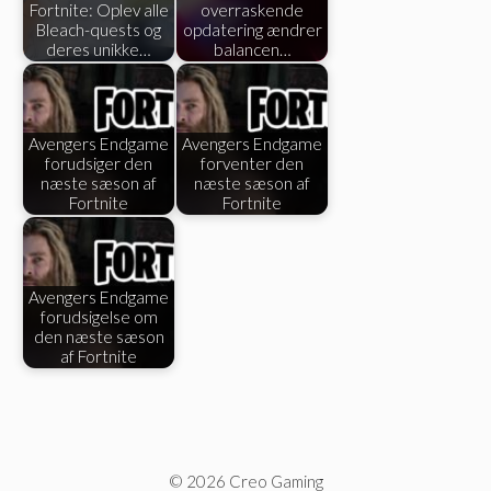
Fortnite: Oplev alle
overraskende
Bleach-quests og
opdatering ændrer
deres unikke…
balancen…
Avengers Endgame
Avengers Endgame
forudsiger den
forventer den
næste sæson af
næste sæson af
Fortnite
Fortnite
Avengers Endgame
forudsigelse om
den næste sæson
af Fortnite
© 2026 Creo Gaming