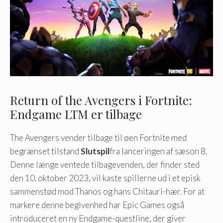
Return of the Avengers i Fortnite:
Endgame LTM er tilbage
The Avengers vender tilbage til øen Fortnite med
begrænset tilstand
Slutspil
fra lanceringen af ​​sæson 8.
Denne længe ventede tilbagevenden, der finder sted
den 10. oktober 2023, vil kaste spillerne ud i et episk
sammenstød mod Thanos og hans Chitauri-hær. For at
markere denne begivenhed har Epic Games også
introduceret en ny Endgame-questline, der giver