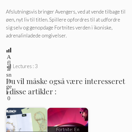
Afslutningsvis bringer Avengers, ved at vende tilbage til
øen, nyt liv til titlen. Spillere opfordres til at udfordre
sig selv og genopdage Fortnites verden i ikoniske,
adrenalinladede omgivelser.
A
fl
Lectures :
3
æ
sn
Du vil måske også være interesseret
in
ge
i disse artikler :
r:
0
Fortnite: En