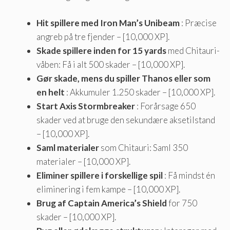
Hit spillere med Iron Man’s Unibeam
: Præcise
angreb på tre fjender – [10,000 XP].
Skade spillere inden for 15 yards
med Chitauri-
våben: Få i alt 500 skader – [10,000 XP].
Gør skade, mens du spiller Thanos eller som
en helt
: Akkumuler 1.250 skader – [10,000 XP].
Start Axis Stormbreaker
: Forårsage 650
skader ved at bruge den sekundære aksetilstand
– [10,000 XP].
Saml materialer
som Chitauri: Saml 350
materialer – [10,000 XP].
Eliminer spillere i forskellige spil
: Få mindst én
eliminering i fem kampe – [10,000 XP].
Brug af Captain America’s Shield
for 750
skader – [10,000 XP].