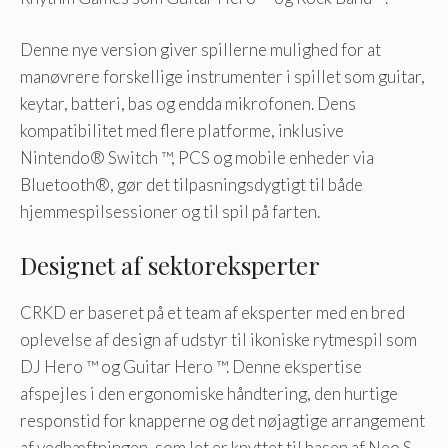
Denne nye version giver spillerne mulighed for at
manøvrere forskellige instrumenter i spillet som guitar,
keytar, batteri, bas og endda mikrofonen. Dens
kompatibilitet med flere platforme, inklusive
Nintendo® Switch ™, PCS og mobile enheder via
Bluetooth®, gør det tilpasningsdygtigt til både
hjemmespilsessioner og til spil på farten.
Designet af sektoreksperter
CRKD er baseret på et team af eksperter med en bred
oplevelse af design af udstyr til ikoniske rytmespil som
DJ Hero ™ og Guitar Hero ™. Denne ekspertise
afspejles i den ergonomiske håndtering, den hurtige
responstid for knapperne og det nøjagtige arrangement
af vedhæftningen, som let er knyttet til basen af ​​Neo S.