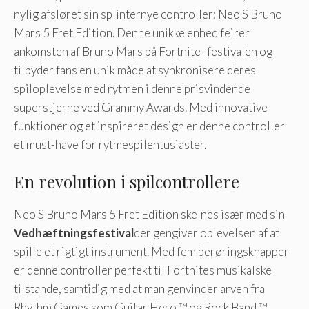
nylig afsløret sin splinternye controller: Neo S Bruno
Mars 5 Fret Edition. Denne unikke enhed fejrer
ankomsten af ​​Bruno Mars på Fortnite -festivalen og
tilbyder fans en unik måde at synkronisere deres
spiloplevelse med rytmen i denne prisvindende
superstjerne ved Grammy Awards. Med innovative
funktioner og et inspireret design er denne controller
et must-have for rytmespilentusiaster.
En revolution i spilcontrollere
Neo S Bruno Mars 5 Fret Edition skelnes især med sin
Vedhæftningsfestival
der gengiver oplevelsen af ​​at
spille et rigtigt instrument. Med fem berøringsknapper
er denne controller perfekt til Fortnites musikalske
tilstande, samtidig med at man genvinder arven fra
Rhythm Games som Guitar Hero ™ og Rock Band ™.