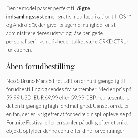
Denne model passer perfekt til
Ægte
indsamlingssystem
en gratis mobilapplikation til iOS ™
og Android®, der giver brugerne mulighed for at
administrere deres udstyr og låse berigede
personaliseringsmuligheder takket være CRKD CTRL -
funktionen.
Åben forudbestilling
Neo S Bruno Mars 5 Fret Edition er nu tilgængelig til
forudbestilling og sendes fra september. Med en pris på
59,99 USD, EUR 69,99 eller 59,99 GBP, repræsenterer
det en tilgængelig high -end mulighed. Uanset om du er
en fan, der er ivrig efter at forbedre din spiloplevelse på
Fortnite Festival eller en samler på udkig efter et unikt
objekt, opfylder denne controller dine forventninger.