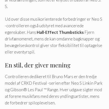
S.
Ud over disse musikorienterede forbedringer er Neo S
-controlleren også udstyret med avancerede
egenskaber. Hans
Hall-Effect Thumbsticks
Fjern
drivfænomenet, mens de kan omdanne bagknapper og
bevægelseskontrol giver stor fleksibilitet til optagelse
eller eventyrspil.
En stil, der giver mening
Controlleren dedikeret til Bruno Mars er den tredje
model af CRKD Festival -serien efter Neo S Linkin Park
og Gibson® Les Paul ™ Range. Hver udgave sigter mod
at forene musikfans med deres yndlingsartister, mens
de forbedrer spiloplevelsen.