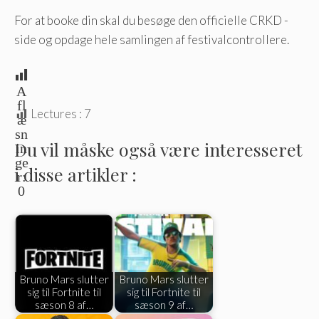
For at booke din skal du besøge den officielle CRKD -
side og opdage hele samlingen af ​​festivalcontrollere.
A
fl
Lectures :
7
æ
sn
Du vil måske også være interesseret
in
ge
i disse artikler :
r:
0
Bruno Mars slutter
Bruno Mars slutter
sig til Fortnite til
sig til Fortnite til
sæson 8 af…
sæson 9 af…