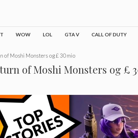
CT
WOW
LOL
GTA V
CALL OF DUTY
urn of Moshi Monsters og £ 30 mio
Return of Moshi Monsters og £ 