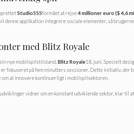
 oprettet
Studio555
formået at rejse
4 millioner euro ($ 4,6 mi
 vil denne applikation integrere sociale elementer, så brugern
sonter med Blitz Royale
sin nye mobilspilstilstand,
Blitz Royale
18. juni. Specielt desi
r er fokuseret på fem minutters sessioner. Dette initiativ, der 
om at innovere kontinuerligt i mobilspilsektoren.
dviklinger vidner om en konstant udviklende sektor, klar til a