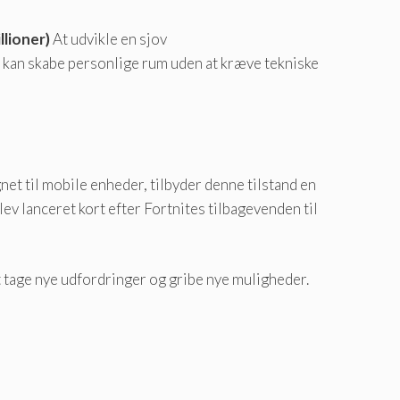
llioner)
At udvikle en sjov
e kan skabe personlige rum uden at kræve tekniske
gnet til mobile enheder, tilbyder denne tilstand en
blev lanceret kort efter Fortnites tilbagevenden til
t tage nye udfordringer og gribe nye muligheder.