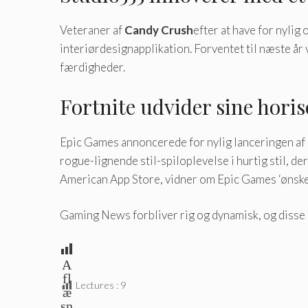
Veteraner af
Candy Crush
efter at have for nylig
interiørdesignapplikation. Forventet til næste år
færdigheder.
Fortnite udvider sine hori
Epic Games annoncerede for nylig lanceringen af ​​
rogue-lignende stil-spiloplevelse i hurtig stil, de
American App Store, vidner om Epic Games ‘ønske 
Gaming News forbliver rig og dynamisk, og disse u
A
fl
Lectures :
9
æ
sn