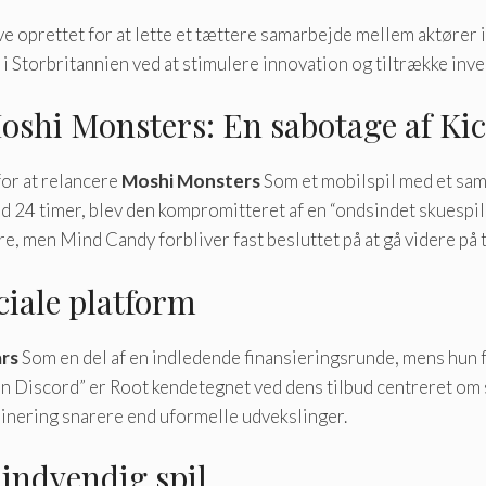
ve oprettet for at lette et tættere samarbejde mellem aktører 
i Storbritannien ved at stimulere innovation og tiltrække inve
Moshi Monsters: En sabotage af Ki
or at relancere
Moshi Monsters
Som et mobilspil med et sam
 24 timer, blev den kompromitteret af en “ondsindet skuespille
, men Mind Candy forbliver fast besluttet på at gå videre på t
ociale platform
ars
Som en del af en indledende finansieringsrunde, mens hun f
 Discord” er Root kendetegnet ved dens tilbud centreret om 
inering snarere end uformelle udvekslinger.
 indvendig spil