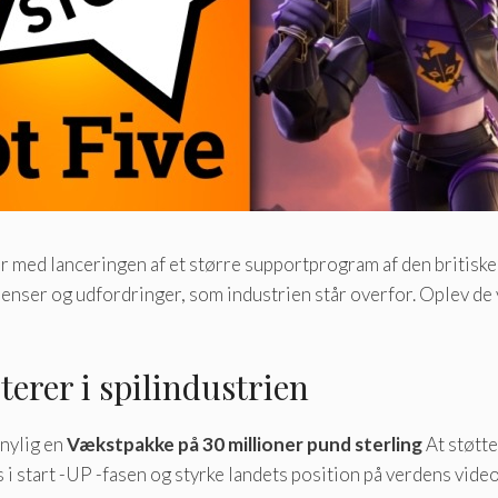
r med lanceringen af ​​et større supportprogram af den britiske
enser og udfordringer, som industrien står overfor. Oplev de 
terer i spilindustrien
nylig en
Vækstpakke på 30 millioner pund sterling
At støtte
 i start -UP -fasen og styrke landets position på verdens vide