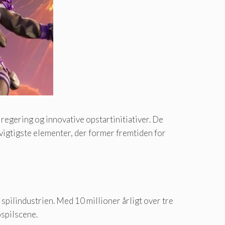
 regering og innovative opstartinitiativer. De
vigtigste elementer, der former fremtiden for
 spilindustrien. Med 10 millioner årligt over tre
ospilscene.