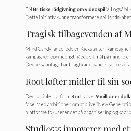
EN
Britiske rådgivning om videospil
Vil også bli
Dette initiativ kunne transformere spillandskabet 
Tragisk tilbagevenden af ​​
Mind Candy lancerede en Kickstarter -kampagne f
kampagnen oprindeligt nåede sit mål på mindre end
Denne sabotage har bragt kampagnens succes i fare
Root løfter midler til sin s
Den sociale platform
Rod
hævet
9 millioner doll
fase. Med ambitionen om at blive “New Generation
platforme fokuserer det på organisering og koord
Studio555 innoverer med et