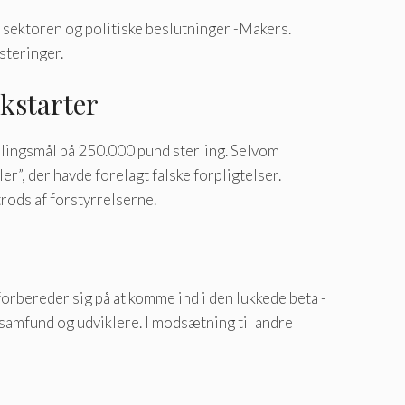
i sektoren og politiske beslutninger -Makers.
steringer.
ckstarter
lingsmål på 250.000 pund sterling. Selvom
r”, der havde forelagt falske forpligtelser.
rods af forstyrrelserne.
orbereder sig på at komme ind i den lukkede beta -
samfund og udviklere. I modsætning til andre