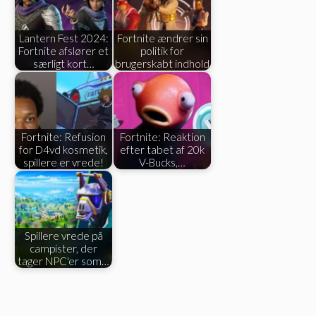
Lantern Fest 2024:
Fortnite ændrer sin
Fortnite afslører et
politik for
særligt kort…
brugerskabt indhold
Fortnite: Refusion
Fortnite: Reaktion
for D4vd kosmetik,
efter tabet af 20k
spillere er vrede!
V-Bucks,…
Spillere vrede på
campister, der
tager NPC'er som…