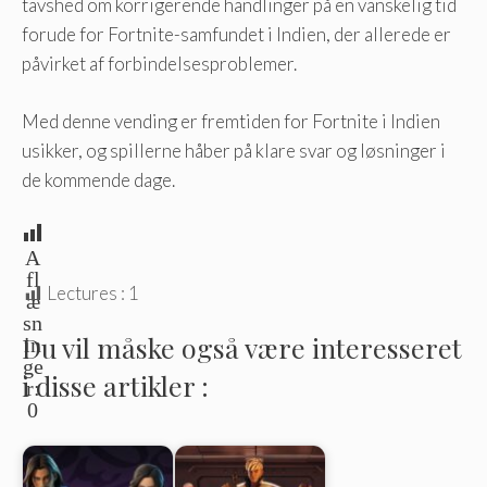
tavshed om korrigerende handlinger på en vanskelig tid
forude for Fortnite-samfundet i Indien, der allerede er
påvirket af forbindelsesproblemer.
Med denne vending er fremtiden for Fortnite i Indien
usikker, og spillerne håber på klare svar og løsninger i
de kommende dage.
A
fl
Lectures :
1
æ
sn
Du vil måske også være interesseret
in
ge
i disse artikler :
r:
0