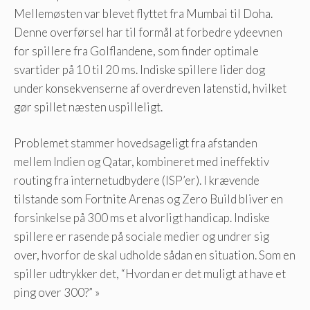
Mellemøsten var blevet flyttet fra Mumbai til Doha.
Denne overførsel har til formål at forbedre ydeevnen
for spillere fra Golflandene, som finder optimale
svartider på 10 til 20 ms. Indiske spillere lider dog
under konsekvenserne af overdreven latenstid, hvilket
gør spillet næsten uspilleligt.
Problemet stammer hovedsageligt fra afstanden
mellem Indien og Qatar, kombineret med ineffektiv
routing fra internetudbydere (ISP’er). I krævende
tilstande som Fortnite Arenas og Zero Build bliver en
forsinkelse på 300 ms et alvorligt handicap. Indiske
spillere er rasende på sociale medier og undrer sig
over, hvorfor de skal udholde sådan en situation. Som en
spiller udtrykker det, “Hvordan er det muligt at have et
ping over 300?” »