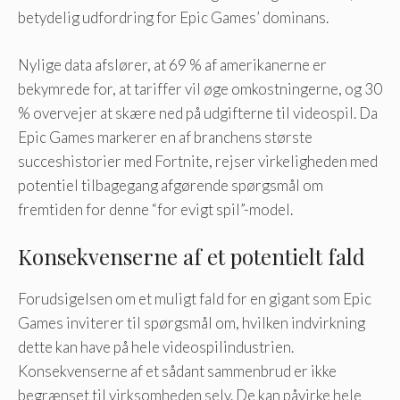
betydelig udfordring for Epic Games’ dominans.
Nylige data afslører, at 69 % af amerikanerne er
bekymrede for, at tariffer vil øge omkostningerne, og 30
% overvejer at skære ned på udgifterne til videospil. Da
Epic Games markerer en af ​​branchens største
succeshistorier med Fortnite, rejser virkeligheden med
potentiel tilbagegang afgørende spørgsmål om
fremtiden for denne “for evigt spil”-model.
Konsekvenserne af et potentielt fald
Forudsigelsen om et muligt fald for en gigant som Epic
Games inviterer til spørgsmål om, hvilken indvirkning
dette kan have på hele videospilindustrien.
Konsekvenserne af et sådant sammenbrud er ikke
begrænset til virksomheden selv. De kan påvirke hele