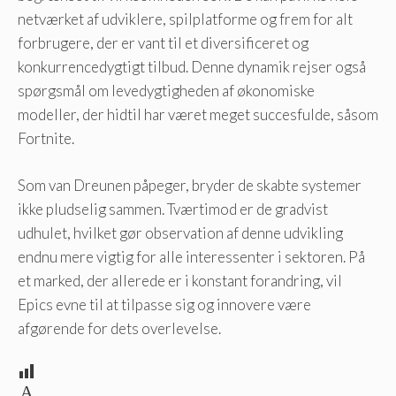
netværket af udviklere, spilplatforme og frem for alt
forbrugere, der er vant til et diversificeret og
konkurrencedygtigt tilbud. Denne dynamik rejser også
spørgsmål om levedygtigheden af ​​økonomiske
modeller, der hidtil har været meget succesfulde, såsom
Fortnite.
Som van Dreunen påpeger, bryder de skabte systemer
ikke pludselig sammen. Tværtimod er de gradvist
udhulet, hvilket gør observation af denne udvikling
endnu mere vigtig for alle interessenter i sektoren. På
et marked, der allerede er i konstant forandring, vil
Epics evne til at tilpasse sig og innovere være
afgørende for dets overlevelse.
A