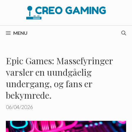
Hop
til
indhold
MENU
Epic Games: Massefyringer
varsler en uundgåelig
undergang, og fans er
bekymrede.
06/04/2026