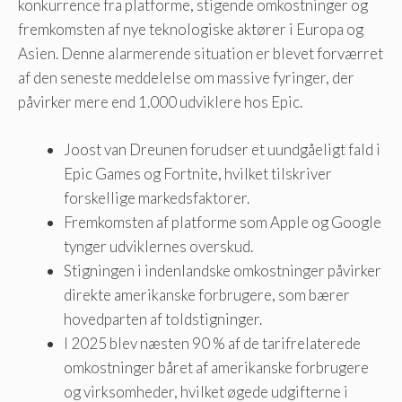
konkurrence fra platforme, stigende omkostninger og
fremkomsten af ​​nye teknologiske aktører i Europa og
Asien. Denne alarmerende situation er blevet forværret
af den seneste meddelelse om massive fyringer, der
påvirker mere end 1.000 udviklere hos Epic.
Joost van Dreunen forudser et uundgåeligt fald i
Epic Games og Fortnite, hvilket tilskriver
forskellige markedsfaktorer.
Fremkomsten af ​​platforme som Apple og Google
tynger udviklernes overskud.
Stigningen i indenlandske omkostninger påvirker
direkte amerikanske forbrugere, som bærer
hovedparten af ​​toldstigninger.
I 2025 blev næsten 90 % af de tarifrelaterede
omkostninger båret af amerikanske forbrugere
og virksomheder, hvilket øgede udgifterne i