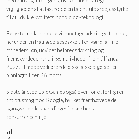
med kunstig intelligens, hvilket understreger
vigtigheden af ​​at fastholde en talentfuld arbejdsstyrke
til at udvikle kvalitetsindhold og -teknologi.
Berørte medarbejdere vil modtage adskillige fordele,
herunder en fratrædelsespakke til en værdi af fire
måneders løn, udvidet helbredsdækning og
fremskyndede handlingsmuligheder frem til januar
2027. Et møde vedrørende disse afskedigelser er
planlagt til den 26. marts.
Sidste år stod Epic Games også over for et forlig i en
antitrustsag mod Google, hvilket fremhævede de
igangværende spændinger i branchens
konkurrencemiljø.
A