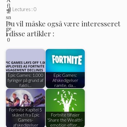
fl
Lectures :
0
æ
sn
Du vil måske også være interesseret
in
ge
i disse artikler :
r:
0
Epic Games: 1.000
Epic Games:
fyringer på grund af
Afskedigelser
fald i…
ramte, da…
Fortnite Kapitel 5
skånet fra Epic
Fortnite tilføjer
Games-
'Share the Wealth'-
afskedigelser
emotion efter…