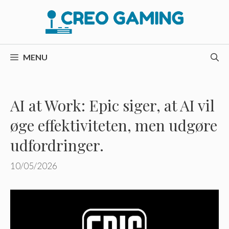
Hop
til
indhold
MENU
AI at Work: Epic siger, at AI vil
øge effektiviteten, men udgøre
udfordringer.
10/05/2026