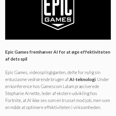
Epic Games fremhæver AI for at øge effektiviteten
af ​​dets spil
Epic Games, videospilsgiganten, delte for nylig sin
entusiasme vedrørende brugen af
AI-teknologi
. Under
en konference hos Gamescom Latam præciserede
Stephanie Arnette, leder af ekstern udvikling hos
Fortnite, at AI ikke ses som en trussel mod job, men som
en måde at optimere effektiviteten i virksomheden.