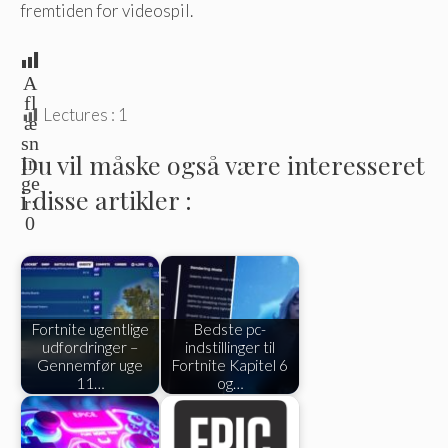
fremtiden for videospil.
A
fl
Lectures :
1
æ
sn
Du vil måske også være interesseret
in
ge
i disse artikler :
r:
0
Fortnite ugentlige
Bedste pc-
udfordringer –
indstillinger til
Gennemfør uge
Fortnite Kapitel 6
11…
og…