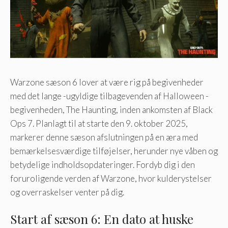
Warzone sæson 6 lover at være rig på begivenheder
med det lange -ugyldige tilbagevenden af ​​Halloween -
begivenheden, The Haunting, inden ankomsten af ​​Black
Ops 7. Planlagt til at starte den 9. oktober 2025,
markerer denne sæson afslutningen på en æra med
bemærkelsesværdige tilføjelser, herunder nye våben og
betydelige indholdsopdateringer. Fordyb dig i den
foruroligende verden af ​​Warzone, hvor kulderystelser
og overraskelser venter på dig.
Start af sæson 6: En dato at huske