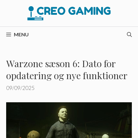
Hop
til
indhold
MENU
Warzone sæson 6: Dato for
opdatering og nye funktioner
09/09/2025