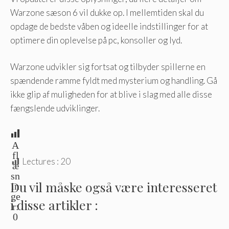
Warzone sæson 6 vil dukke op. I mellemtiden skal du
opdage de bedste våben og ideelle indstillinger for at
optimere din oplevelse på pc, konsoller og lyd.
Warzone udvikler sig fortsat og tilbyder spillerne en
spændende ramme fyldt med mysterium og handling. Gå
ikke glip af muligheden for at blive i slag med alle disse
fængslende udviklinger.
A
fl
Lectures :
20
æ
sn
Du vil måske også være interesseret
in
ge
i disse artikler :
r:
0