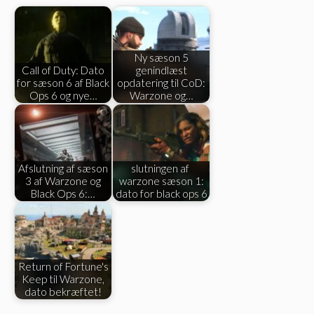
Ny sæson 5
Call of Duty: Dato
genindlæst
for sæson 6 af Black
opdatering til CoD:
Ops 6 og nye…
Warzone og…
Afslutning af sæson
slutningen af ​​
3 af Warzone og
warzone sæson 1:
Black Ops 6:…
dato for black ops 6
Return of Fortune's
Keep til Warzone,
dato bekræftet!