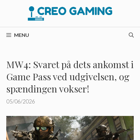
Hop
til
indhold
MENU
MW4: Svaret på dets ankomst i
Game Pass ved udgivelsen, og
spændingen vokser!
05/06/2026