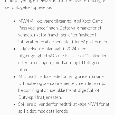
multiplayer og en DMZ-tilstand, der lover en aldrig før
set optagelsesoplevelse.
MW4 vil ikke være tilgængelig på Xbox Game
Pass ved lanceringen. Dette valg markerer et
vendepunkt for franchisen efter fiaskoen i
integrationen af ​​de seneste titler på platformen.
Udgivelsen er planlagt til 2024, med
tilgængelighed på Game Pass cirka 12 måneder
efter lanceringen, i modsætning til tidligere
titler.
Microsoft reducerede for nylig prisen på sine
Ultimate- og pc-abonnementer, men det kom på
bekostning af at udelukke fremtidige Call of
Duty-spil fra tjenesten.
Spillere bliver derfor nødt til at købe MW4 for at
spille det, med detaljerede