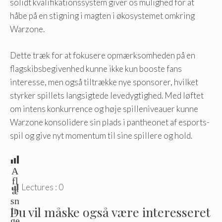
solidt kvalifikationssystem giver os mulighed for at
håbe på en stigning i magten i økosystemet omkring
Warzone.
Dette træk for at fokusere opmærksomheden på en
flagskibsbegivenhed kunne ikke kun booste fans
interesse, men også tiltrække nye sponsorer, hvilket
styrker spillets langsigtede levedygtighed. Med løftet
om intens konkurrence og høje spilleniveauer kunne
Warzone konsolidere sin plads i pantheonet af esports-
spil og give nyt momentum til sine spillere og hold.
A
fl
Lectures :
0
æ
sn
Du vil måske også være interesseret
in
ge