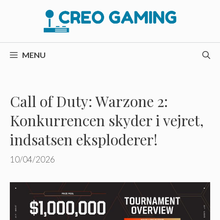
Hop
til
indhold
MENU
Call of Duty: Warzone 2:
Konkurrencen skyder i vejret,
indsatsen eksploderer!
10/04/2026