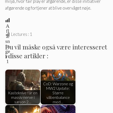
miljø, hvor fair play er afgørende, er disse initiativer
afgørende og fortjener at blive overvåget nøje.
A
fl
Lectures :
1
æ
sn
Du vil måske også være interesseret
in
ge
i disse artikler :
r:
1
CoD: Warzone og
MW2 Update:
Kasteknive får en
Større
massiv nerve i
våbenbalance
sæson 2…
med…