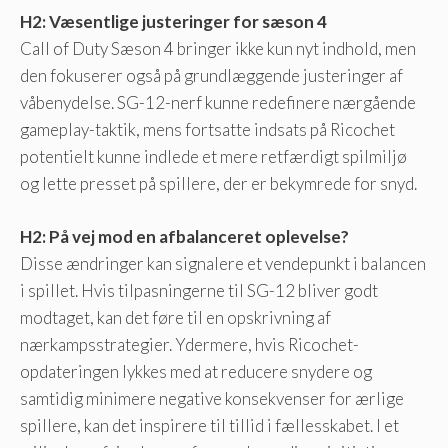
H2: Væsentlige justeringer for sæson 4
Call of Duty Sæson 4 bringer ikke kun nyt indhold, men
den fokuserer også på grundlæggende justeringer af
våbenydelse. SG-12-nerf kunne redefinere nærgående
gameplay-taktik, mens fortsatte indsats på Ricochet
potentielt kunne indlede et mere retfærdigt spilmiljø
og lette presset på spillere, der er bekymrede for snyd.
H2: På vej mod en afbalanceret oplevelse?
Disse ændringer kan signalere et vendepunkt i balancen
i spillet. Hvis tilpasningerne til SG-12 bliver godt
modtaget, kan det føre til en opskrivning af
nærkampsstrategier. Ydermere, hvis Ricochet-
opdateringen lykkes med at reducere snydere og
samtidig minimere negative konsekvenser for ærlige
spillere, kan det inspirere til tillid i fællesskabet. I et