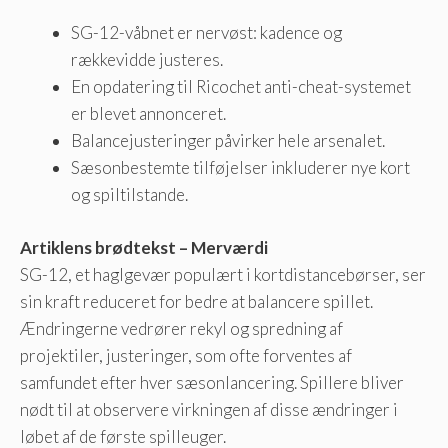
SG-12-våbnet er nervøst: kadence og
rækkevidde justeres.
En opdatering til Ricochet anti-cheat-systemet
er blevet annonceret.
Balancejusteringer påvirker hele arsenalet.
Sæsonbestemte tilføjelser inkluderer nye kort
og spiltilstande.
Artiklens brødtekst – Merværdi
SG-12, et haglgevær populært i kortdistancebørser, ser
sin kraft reduceret for bedre at balancere spillet.
Ændringerne vedrører rekyl og spredning af
projektiler, justeringer, som ofte forventes af
samfundet efter hver sæsonlancering. Spillere bliver
nødt til at observere virkningen af ​​disse ændringer i
løbet af de første spilleuger.