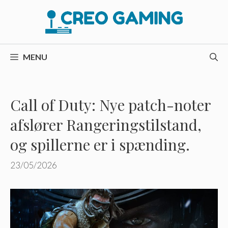
Hop
til
indhold
MENU
Call of Duty: Nye patch-noter
afslører Rangeringstilstand,
og spillerne er i spænding.
23/05/2026