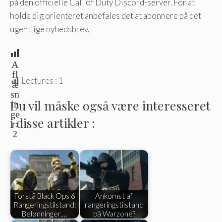
på den officielle Call of Duty Discord-server. For at
holde dig orienteret anbefales det at abonnere på det
ugentlige nyhedsbrev.
A
fl
Lectures :
1
æ
sn
Du vil måske også være interesseret
in
ge
i disse artikler :
r:
2
Forstå Black Ops 6
Ankomst af
Rangeringstilstand:
rangeringstilstand
Belønninger,…
på Warzone?