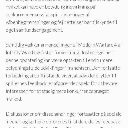
hvilket kan have en betydelig indvirkning på
konkurrencemæssigt spil. Justeringer af
våbenbegrænsninger og fejlrettelser bør tilskynde til
øget samfundsengagement.
Samtidig vækker annonceringen af ​​Modern Warfare 4 af
Infinity Ward også stor forventning. Justeringerne i
denne opdatering kan være optakten til endnu mere
betydningsfulde udviklinger i franchisen. Den fortsatte
forbedring af spiltilstande viser, at udviklere lytter til
spillernes feedback, et afgørende aspekt for at bevare
interessen for et stadig mere konkurrencepræget
marked.
Diskussioner om disse ændringer fortsætter på sociale
medier, og spillere opfordres til at dele deres feedback