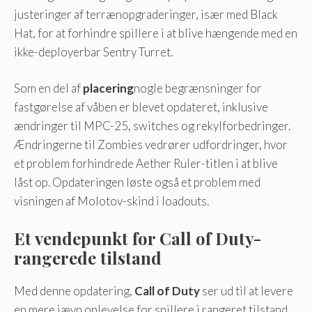
justeringer af terrænopgraderinger, især med Black
Hat, for at forhindre spillere i at blive hængende med en
ikke-deployerbar Sentry Turret.
Som en del af
placering
nogle begrænsninger for
fastgørelse af våben er blevet opdateret, inklusive
ændringer til MPC-25, switches og rekylforbedringer.
Ændringerne til Zombies vedrører udfordringer, hvor
et problem forhindrede Aether Ruler-titlen i at blive
låst op. Opdateringen løste også et problem med
visningen af ​​Molotov-skind i loadouts.
Et vendepunkt for Call of Duty-
rangerede tilstand
Med denne opdatering,
Call of Duty
ser ud til at levere
en mere jævn oplevelse for spillere i rangeret tilstand,