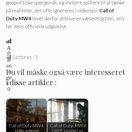
geopolitiske spørgsmål, og invitere spillere til at tænke
på realiteter, der ofte ignoreres i videospil.
Call of
Duty MW4
lover derfor at blive en væsentlig titel, selv
før dens officielle udgivelse.
A
fl
Lectures :
1
æ
sn
Du vil måske også være interesseret
in
ge
i disse artikler :
r:
0
Call of Duty MW4:
Call of Duty: MW4
tidlig adgang
DMZ: Holdet er