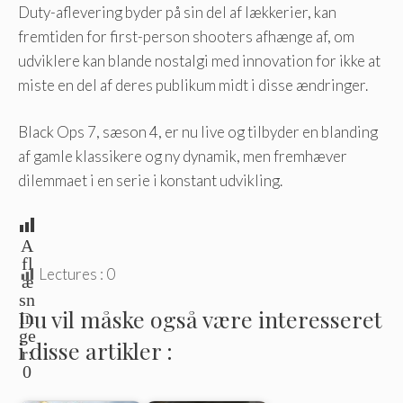
Duty-aflevering byder på sin del af lækkerier, kan
fremtiden for first-person shooters afhænge af, om
udviklere kan blande nostalgi med innovation for ikke at
miste en del af deres publikum midt i disse ændringer.
Black Ops 7, sæson 4, er nu live og tilbyder en blanding
af gamle klassikere og ny dynamik, men fremhæver
dilemmaet i en serie i konstant udvikling.
A
fl
Lectures :
0
æ
sn
Du vil måske også være interesseret
in
ge
i disse artikler :
r:
0