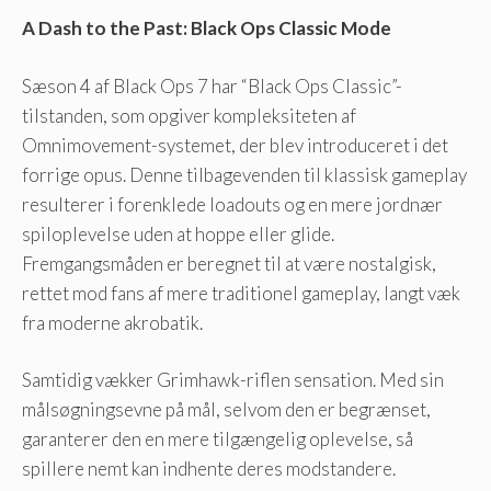
A Dash to the Past: Black Ops Classic Mode
Sæson 4 af Black Ops 7 har “Black Ops Classic”-
tilstanden, som opgiver kompleksiteten af ​​
Omnimovement-systemet, der blev introduceret i det
forrige opus. Denne tilbagevenden til klassisk gameplay
resulterer i forenklede loadouts og en mere jordnær
spiloplevelse uden at hoppe eller glide.
Fremgangsmåden er beregnet til at være nostalgisk,
rettet mod fans af mere traditionel gameplay, langt væk
fra moderne akrobatik.
Samtidig vækker Grimhawk-riflen sensation. Med sin
målsøgningsevne på mål, selvom den er begrænset,
garanterer den en mere tilgængelig oplevelse, så
spillere nemt kan indhente deres modstandere.