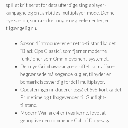
spillet kritiseret for dets ufærdige singleplayer-
kampagne og en uambitiøs multiplayer-mode. Denne
nye sæson, som ændrer nogle nøgleelementer, er
tilgængelig nu.
Sæson 4 introducerer en retro-tilstand kaldet
“Black Ops Classic”, som fjerner moderne
funktioner som Omnimovement-systemet.
Den nye Grimhawk-angrebsriffel, som affyrer
begrænsede målsøgende kugler, tilbyder en
bemærkelsesværdig fordel i multiplayer.
Opdateringen inkluderer også et 6v6-kort kaldet
Primetime og tilbagevenden til Gunfight-
tilstand.
Modern Warfare 4 er i værkerne, lovet at
genoplive den kommende Call of Duty-saga.