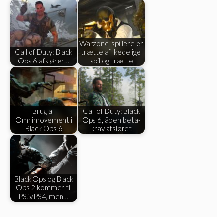
Warzone-spillere er
Call of Duty: Black
trætte af 'kedelige'
Ops 6 afslører…
spil og trætte
Brug af
Call of Duty: Black
Omnimovement i
Ops 6, åben beta-
Black Ops 6
krav afsløret
Black Ops og Black
Ops 2 kommer til
PS5/PS4, men…