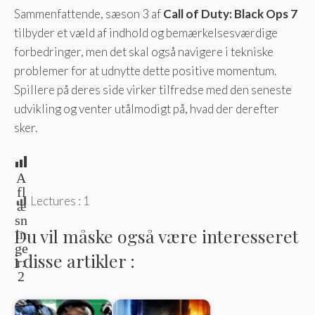
Sammenfattende, sæson 3 af
Call of Duty: Black Ops 7
tilbyder et væld af indhold og bemærkelsesværdige
forbedringer, men det skal også navigere i tekniske
problemer for at udnytte dette positive momentum.
Spillere på deres side virker tilfredse med den seneste
udvikling og venter utålmodigt på, hvad der derefter
sker.
A
fl
Lectures :
1
æ
sn
Du vil måske også være interesseret
in
ge
i disse artikler :
r:
2