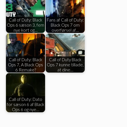
Call of Duty: Black
Fans af Call of Duty:
Ops 6 sæson 3, fem
Black Ops 7 om
nye kort og…
overførsel af…
Call of Duty: Black
Call of Duty Black
Ops 7, A Black Ops
Ops 7 kunne tillade,
6 Remake?
at dine…
Call of Duty: Dato
for sæson 6 af Black
Ops 6 og nye…