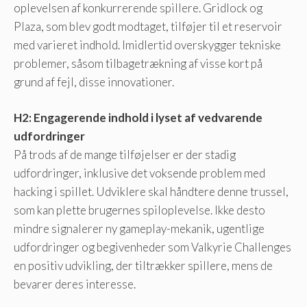
oplevelsen af ​​konkurrerende spillere. Gridlock og
Plaza, som blev godt modtaget, tilføjer til et reservoir
med varieret indhold. Imidlertid overskygger tekniske
problemer, såsom tilbagetrækning af visse kort på
grund af fejl, disse innovationer.
H2: Engagerende indhold i lyset af vedvarende
udfordringer
På trods af de mange tilføjelser er der stadig
udfordringer, inklusive det voksende problem med
hacking i spillet. Udviklere skal håndtere denne trussel,
som kan plette brugernes spiloplevelse. Ikke desto
mindre signalerer ny gameplay-mekanik, ugentlige
udfordringer og begivenheder som Valkyrie Challenges
en positiv udvikling, der tiltrækker spillere, mens de
bevarer deres interesse.