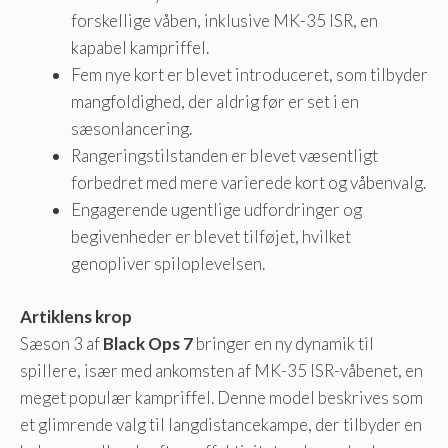
forskellige våben, inklusive MK-35 ISR, en
kapabel kampriffel.
Fem nye kort er blevet introduceret, som tilbyder
mangfoldighed, der aldrig før er set i en
sæsonlancering.
Rangeringstilstanden er blevet væsentligt
forbedret med mere varierede kort og våbenvalg.
Engagerende ugentlige udfordringer og
begivenheder er blevet tilføjet, hvilket
genopliver spiloplevelsen.
Artiklens krop
Sæson 3 af
Black Ops 7
bringer en ny dynamik til
spillere, især med ankomsten af ​​MK-35 ISR-våbenet, en
meget populær kampriffel. Denne model beskrives som
et glimrende valg til langdistancekampe, der tilbyder en