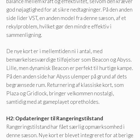
balance mellem kraft og effektivitet, selvom den kræver
god nøjagtighed for at sikre nedtagninger. På den anden
side lider VST, en anden model fra denne sæson, af et
rekylproblem, hvilket gør den mindre effektiv i
sammenligning.
De nye kort er i mellemtiden ni i antal, med
bemærkelsesværdige tilføjelser som Beacon og Abyss.
Lille, men dynamisk Beacon er perfekt til hurtige kampe.
På den anden side har Abyss ulemper på grund af dets
begrænsede rum. Returnering af klassiske kort, som
Plaza og Gridlock, bringer velkommen nostalgi,
samtidig med at gameplayet opretholdes.
H2: Opdateringer til Rangeringstilstand
Rangeringstilstand har fået særlig opmærksomhed i
denne sæson. Nye kort er blevet integreret for at berige