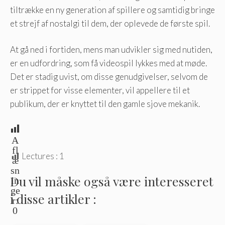
tiltrække en ny generation af spillere og samtidig bringe
et strejf af nostalgi til dem, der oplevede de første spil.
At gå ned i fortiden, mens man udvikler sig med nutiden,
er en udfordring, som få videospil lykkes med at møde.
Det er stadig uvist, om disse genudgivelser, selvom de
er strippet for visse elementer, vil appellere til et
publikum, der er knyttet til den gamle sjove mekanik.
A
fl
Lectures :
1
æ
sn
Du vil måske også være interesseret
in
ge
i disse artikler :
r:
0