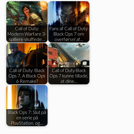
Call of Duty:
Fans af Call of Duty:
Modern Warfare 3-
Black Ops 7 om
spillere skuffede…
overførsel af…
Call of Duty: Black
Call of Duty Black
Ops 7, A Black Ops
Ops 7 kunne tillade,
6 Remake?
at dine…
Black Ops 7: Slut på
en serie på
PlayStation, og…