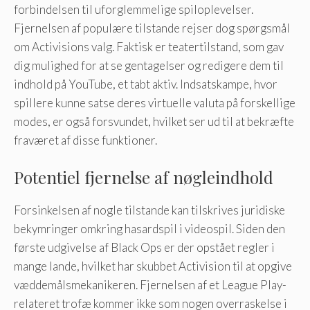
forbindelsen til uforglemmelige spiloplevelser.
Fjernelsen af ​​populære tilstande rejser dog spørgsmål
om Activisions valg. Faktisk er teatertilstand, som gav
dig mulighed for at se gentagelser og redigere dem til
indhold på YouTube, et tabt aktiv. Indsatskampe, hvor
spillere kunne satse deres virtuelle valuta på forskellige
modes, er også forsvundet, hvilket ser ud til at bekræfte
fraværet af disse funktioner.
Potentiel fjernelse af nøgleindhold
Forsinkelsen af ​​nogle tilstande kan tilskrives juridiske
bekymringer omkring hasardspil i videospil. Siden den
første udgivelse af Black Ops er der opstået regler i
mange lande, hvilket har skubbet Activision til at opgive
væddemålsmekanikeren. Fjernelsen af ​​et League Play-
relateret trofæ kommer ikke som nogen overraskelse i