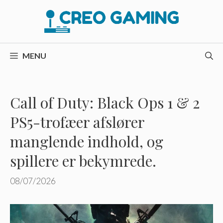
Hop
til
indhold
MENU
Call of Duty: Black Ops 1 & 2
PS5-trofæer afslører
manglende indhold, og
spillere er bekymrede.
08/07/2026