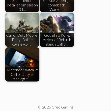
Spændende
ikoniske våben gør
detaljer om sæson
comeback i
01…
Warzone
Call of Duty Mobile:
Godzilla x Kong:
Et nyt Battle
Arrival of Rebirth
Royale-kort…
Island i Call of…
Nintendo Switch 2:
Call of Duty er
planlagt til…
© 2026 Creo Gaming