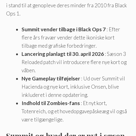
i stand til at genopleve deres minder fra 2010 fra Black
Ops 1.
Summit vender tilbage i Black Ops 7
: Efter
flere års fravær vender dette ikoniske kort
tilbage med grafiske forbedringer.
Lancering planlagt til 30. april 2026
: Sæson 3
Reloaded patch vil introducere flere nye kort og
våben.
Nye Gameplay tilføjelser
: Ud over Summit vil
Hacienda og nye kort, inklusive Onsen, blive
inkluderet i denne opdatering.
Indhold til Zombies-fans
: Et nyt kort,
Totenreich, og et hovedopgavepåskeæg vil også
være tilgængelige.
Summit og hvad der er nyt i sæson