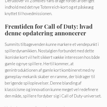
Derudover vil Zombies-fans drage fordel af beriget
indhold med det nye Totenreich-kort og et påskeæg
knyttet til hovedmissionen.
Fremtiden for Call of Duty: hvad
denne opdatering annoncerer
Summits tilbagevenden kunne markere et vendepunkt i
spillerdynamikken. Nostalgien forbundet med dette
ikoniske kort vil helt sikkert vække interessen hos både
gamle og nye spillere. Hertil kommer, at
genintroduktionen af ​​gamle kort kombineret med ny
gameplay-mekanik skaber en ramme, der bidrager til
berigende spiloplevelser. Denne blanding af
klassicisme og innovation kunne meget vel redefinere
den måde, spillere fordyber sig i Call of Duty-universet.