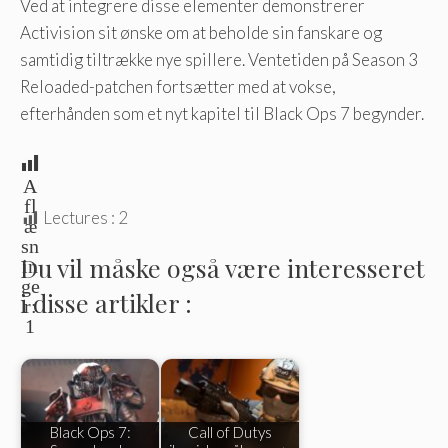
Ved at integrere disse elementer demonstrerer
Activision sit ønske om at beholde sin fanskare og
samtidig tiltrække nye spillere. Ventetiden på Season 3
Reloaded-patchen fortsætter med at vokse,
efterhånden som et nyt kapitel til Black Ops 7 begynder.
A
fl
Lectures :
2
æ
sn
Du vil måske også være interesseret
in
ge
i disse artikler :
r:
1
Black Ops 7:
Call of Dutys