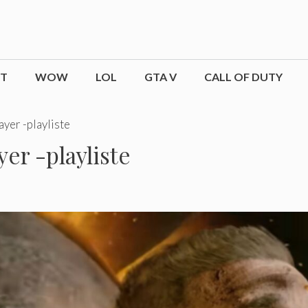
CT
WOW
LOL
GTA V
CALL OF DUTY
ayer -playliste
yer -playliste