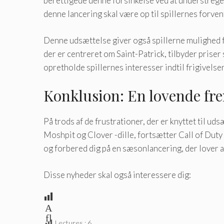
berettigede denne forsinkelse ved at understrege vi
denne lancering skal være op til spillernes forvent
Denne udsættelse giver også spillerne mulighed fo
der er centreret om Saint-Patrick, tilbyder priser
opretholde spillernes interesser indtil frigivelsen 
Konklusion: En lovende fre
På trods af de frustrationer, der er knyttet til 
Moshpit og Clover -dille, fortsætter Call of Duty 
og forbered dig på en sæsonlancering, der lover
Disse nyheder skal også interessere dig:
A
fl
Lectures :
6