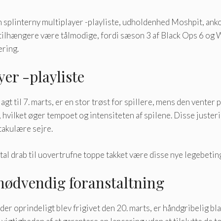
En splinterny multiplayer -playliste, udholdenhed Moshpit, an
l tilhængere være tålmodige, fordi sæson 3 af Black Ops 6 og Wa
ering.
er -playliste
gt til 7. marts, er en stor trøst for spillere, mens den venter
vilket øger tempoet og intensiteten af ​​spilene. Disse just
ktakulære sejre.
antal drab til uovertrufne toppe takket være disse nye legebetin
 nødvendig foranstaltning
r oprindeligt blev frigivet den 20. marts, er håndgribelig bland