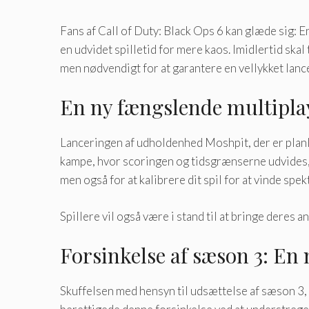
Fans af Call of Duty: Black Ops 6 kan glæde sig: 
en udvidet spilletid for mere kaos. Imidlertid ska
men nødvendigt for at garantere en vellykket lanc
En ny fængslende multiplay
Lanceringen af ​​udholdenhed Moshpit, der er planla
kampe, hvor scoringen og tidsgrænserne udvides, h
men også for at kalibrere dit spil for at vinde spe
Spillere vil også være i stand til at bringe deres 
Forsinkelse af sæson 3: En
Skuffelsen med hensyn til udsættelse af sæson 3, de