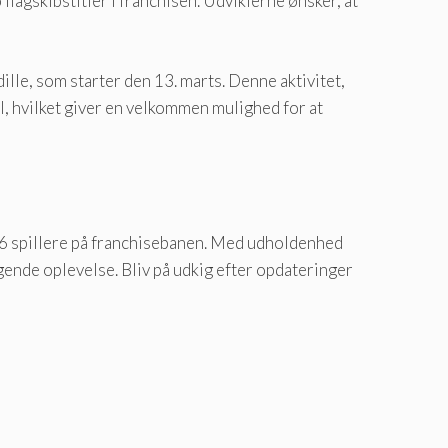
 flagskibstitler i franchisen. Udviklerne ønsker, at
lle, som starter den 13. marts. Denne aktivitet,
l, hvilket giver en velkommen mulighed for at
ps 6 spillere på franchisebanen. Med udholdenhed
egende oplevelse. Bliv på udkig efter opdateringer