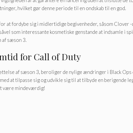
gtigheden af ​​at garantere en lancering uden at tilslutte de to
ninger, hvilket gør denne periode til en ondskab til en god.
r at fordybe sig i midlertidige begivenheder, såsom Clover -di
 såvel som interessante kosmetiske genstande at indsamle i spi
af ​​sæson 3.
mtid for Call of Duty
udsættelse af sæson 3, beroliger de nylige ændringer i Black O
med at tilpasse sig og udvikle sig til at tilbyde en berigende l
 at være mindeværdig!