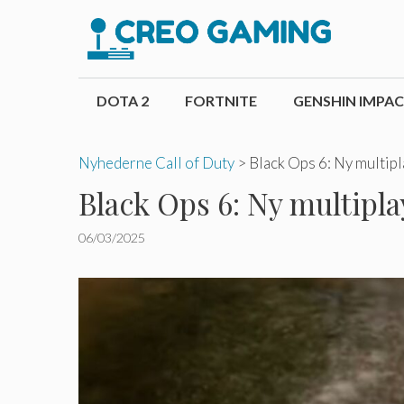
Hop
til
indhold
DOTA 2
FORTNITE
GENSHIN IMPA
Nyhederne Call of Duty
>
Black Ops 6: Ny multipl
Black Ops 6: Ny multipla
06/03/2025