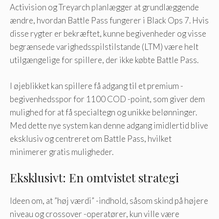
Activision og Treyarch planlægger at grundlæggende
ændre, hvordan Battle Pass fungerer i Black Ops 7. Hvis
disse rygter er bekræftet, kunne begivenheder og visse
begrænsede varighedsspilstilstande (LTM) være helt
utilgængelige for spillere, der ikke købte Battle Pass.
I øjeblikket kan spillere få adgang til et premium -
begivenhedsspor for 1100 COD -point, som giver dem
mulighed for at få specialtegn og unikke belønninger.
Med dette nye system kan denne adgang imidlertid blive
eksklusiv og centreret om Battle Pass, hvilket
minimerer gratis muligheder.
Eksklusivt: En omtvistet strategi
Ideen om, at ”høj værdi” -indhold, såsom skind på højere
niveau og crossover -operatører, kun ville være